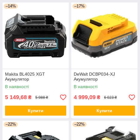
–14%
–17%
Makita BL4025 XGT
DeWalt DCBP034-XJ
Акумулятор
Акумулятор
В наявності
В наявності
5 149,68
4 999,09
₴
₴
5 988 ₴
6 023 ₴
Купити
Купити
–22%
–22%