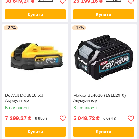
38 649,24
25 199,16
₴
₴
46 011 ₴
29 999 ₴
Купити
Купити
–27%
–17%
DeWalt DCB518-XJ
Makita BL4020 (191L29-0)
Акумулятор
Акумулятор
В наявності
В наявності
7 299,27
5 049,72
₴
₴
9 999 ₴
6 084 ₴
Купити
Купити