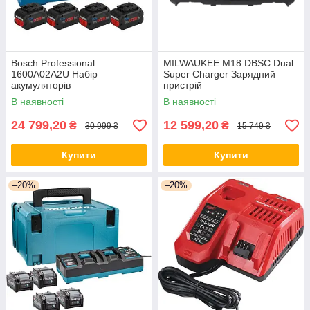
Bosch Professional
MILWAUKEE M18 DBSC Dual
1600A02A2U Набір
Super Charger Зарядний
акумуляторів
пристрій
В наявності
В наявності
24 799,20
12 599,20
₴
₴
30 999 ₴
15 749 ₴
Купити
Купити
–20%
–20%