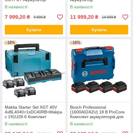
В наявності
В наявності
7 999,20
11 999,20
₴
₴
9 999 ₴
14 999 ₴
Купити
Купити
–16%
–16%
Makita Starter Set XGT 40V
Bosch Professional
4xBL4040+1xDC40RB+Makpa
(1600A02A2U) 18 В ProCore
c 191U28-6 Комплект
Комплект акумуляторів для
акумуляторів для
інструментів
В наявності
В наявності
інструментів