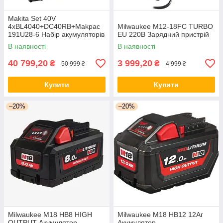
Makita Set 40V
4xBL4040+DC40RB+Makpac
Milwaukee M12-18FC TURBO
191U28-6 Набір акумуляторів
EU 220В Зарядний пристрій
та зарядний пристрій
В наявності
В наявності
40 799,20
3 999,20
₴
₴
50 999 ₴
4 999 ₴
Купити
Купити
–20%
–20%
Milwaukee M18 HB8 HIGH
Milwaukee M18 HB12 12Aг
OUTPUT Акумулятор
Акумулятор