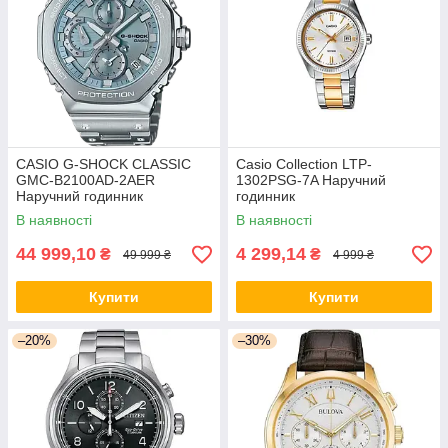
CASIO G-SHOCK CLASSIC
Casio Collection LTP-
GMC-B2100AD-2AER
1302PSG-7A Наручний
Наручний годинник
годинник
В наявності
В наявності
44 999,10
4 299,14
₴
₴
49 999 ₴
4 999 ₴
Купити
Купити
–20%
–30%