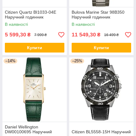
Citizen Quartz BI1033-04E
Bulova Marine Star 98B350
Наручний годинник
Наручний годинник
В наявності
В наявності
5 599,30
11 549,30
₴
₴
7 999 ₴
16 499 ₴
Купити
Купити
–14%
–25%
Daniel Wellington
DW00100695 Наручний
Citizen BL5558-15H Наручний