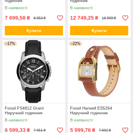
годинник
годинник
В наявності
В наявності
7 699,58
12 749,25
₴
₴
8 953 ₴
16 999 ₴
Купити
Купити
–17%
–22%
Fossil FS4812 Grant
Fossil Harwell ES5264
Наручний годинник
Наручний годинник
В наявності
В наявності
6 599,33
5 999,76
₴
₴
7 951 ₴
7 692 ₴