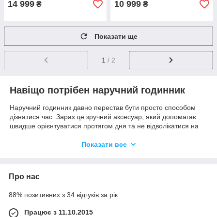
14 999
10 999
₴
₴
Показати ще
1
/ 2
Навіщо потрібен наручний годинник
Наручний годинник давно перестав бути просто способом
дізнатися час. Зараз це зручний аксесуар, який допомагає
швидше орієнтуватися протягом дня та не відволікатися на
зайві дії.
Показати все
Смартфон, звісно, завжди під рукою. Але на практиці
годинник на руці виявляється зручнішим – не потрібно
діставати телефон, розблокувати екран, шукати потрібну
програму. Ви просто дивитеся на зап'ястя і одразу розумієте,
Про нас
котра година.
88% позитивних з 34 відгуків за рік
Багато хто зауважує, що з годинником простіше тримати
фокус уваги на справах, оскільки ви не тягнеться до
Працює з 11.10.2015
телефону і не «провалюєтеся» в повідомлення та стрічку