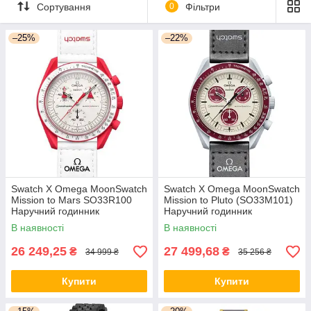
місяців. Надсилаємо замовлення протягом
Сортування
0
Фільтри
одного дня.
–25%
–22%
В каталог!
Swatch X Omega MoonSwatch
Swatch X Omega MoonSwatch
Mission to Mars SO33R100
Mission to Pluto (SO33M101)
Наручний годинник
Наручний годинник
В наявності
В наявності
26 249,25
27 499,68
₴
₴
34 999 ₴
35 256 ₴
Купити
Купити