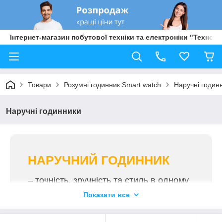
Інтернет-магазин побутової техніки та електроніки "Техно Б
Товари
Розумні годинник Smart watch
Наручні годин
Наручні годинники
НАРУЧНИЙ ГОДИННИК
– точність, зручність та стиль в одному
аксесуарі!
Показати все
Пропонуємо купити наручний годинник в
інтернет-магазині Техно Базар з гарантією 6-12