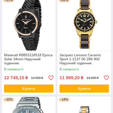
–15%
–20%
Maserati R8853118518 Epoca
Jacques Lemans Ceramic
Solar 34mm Наручний
Sport 1-2137 06 288 900
годинник
Наручний годинник
В наявності
В наявності
12 749,15
11 999,20
₴
₴
14 999 ₴
14 999 ₴
Купити
Купити
–10%
–14%