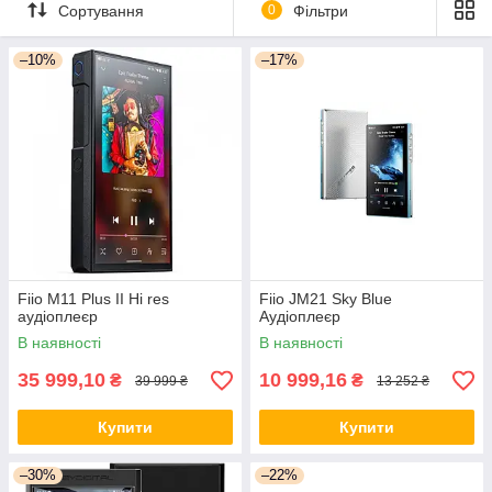
каталогу – про решту подбаємо ми!
Сортування
0
Фільтри
В каталог!
–10%
–17%
Fiio M11 Plus II Hi res
Fiio JM21 Sky Blue
аудіоплеєр
Аудіоплеєр
В наявності
В наявності
35 999,10
10 999,16
₴
₴
39 999 ₴
13 252 ₴
Купити
Купити
–30%
–22%