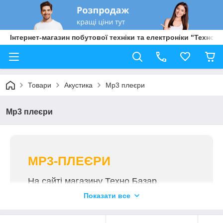
Інтернет-магазин побутової техніки та електроніки "Техно Б
Товари
Акустика
Mp3 плеєри
Mp3 плеєри
MP3-ПЛЕЄРИ
На сайті магазину Техно Базар
аудіоплеєр купити можна вигідно та з
Показати все
оперативною доставкою.
Обирайте оригінальні прилади з нашого