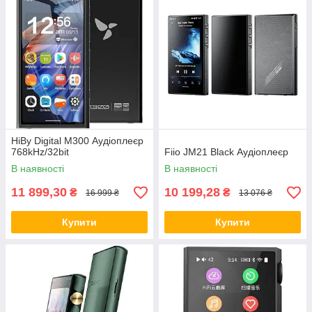
HiBy Digital M300 Аудіоплеєр
768kHz/32bit
Fiio JM21 Black Аудіоплеєр
В наявності
В наявності
11 899,30
10 199,28
₴
₴
16 999 ₴
13 076 ₴
Купити
Купити