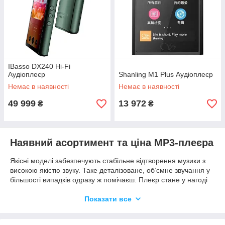
IBasso DX240 Hi-Fi
Аудіоплеєр
Shanling M1 Plus Аудіоплеєр
Немає в наявності
Немає в наявності
49 999
13 972
₴
₴
Наявний асортимент та ціна MP3-плеєра
Якісні моделі забезпечують стабільне відтворення музики з
високою якістю звуку. Таке деталізоване, об’ємне звучання у
більшості випадків одразу ж помічаєш. Плеєр стане у нагоді
під час занять спортом чи просто на прогулянці. Взяти його з
собою можна у тривалу подорож або по дорозі на навчання.
Показати все
Взагалі такий гаджет доречний для повсякденного
прослуховування музики практично будь-де. Це відмінний