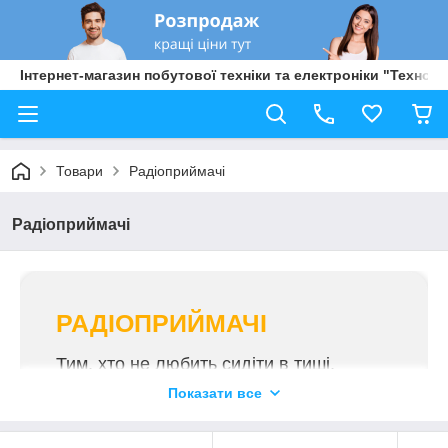
Інтернет-магазин побутової техніки та електроніки "Техно Б
Товари
Радіоприймачі
Радіоприймачі
РАДІОПРИЙМАЧІ
Тим, хто не любить сидіти в тиші,
цікавиться новинами і музикою,
Показати все
намагається бути в курсі сучасних
трендів, знадобиться старий добрий