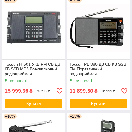
–22%
–30%
Tecsun H-501 УКВ FM СВ ДВ
Tecsun PL-880 ДВ СВ КВ SSB
КВ SSB MP3 Всехвильовий
FM Портативний
радіоприймач
радіоприймач
В наявності
В наявності
15 999,36
11 899,30
₴
₴
20 512 ₴
16 999 ₴
Купити
Купити
–10%
–23%