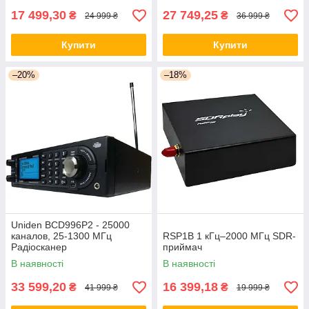
17 499,30
27 749,25
₴
₴
24 999 ₴
36 999 ₴
Купити
Купити
–20%
–18%
Uniden BCD996P2 - 25000
каналов, 25-1300 МГц
RSP1B 1 кГц–2000 МГц SDR-
Радіосканер
приймач
В наявності
В наявності
33 599,20
16 399,18
₴
₴
41 999 ₴
19 999 ₴