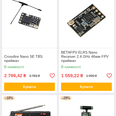
BETAFPV ELRS Nano
Crossfire Nano SE TBS
Receiver 2.4 GHz 46мм FPV
приймач
приймач
В наявності
В наявності
2 799,42
1 559,22
₴
₴
3 783 ₴
1 999 ₴
Купити
Купити
–18%
–28%