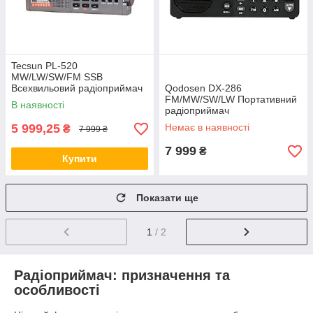
Tecsun PL-520
MW/LW/SW/FM SSB
Всехвильовий радіоприймач
Qodosen DX-286
FM/MW/SW/LW Портативний
В наявності
радіоприймач
5 999,25
Немає в наявності
₴
7 999 ₴
7 999
₴
Купити
Показати ще
1
/ 2
Радіоприймач: призначення та
особливості