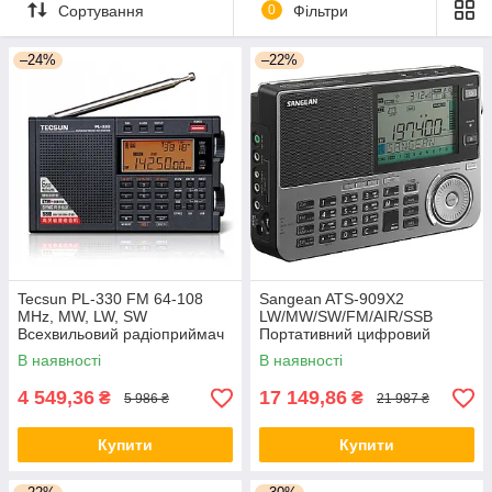
фм радіоприймач, але в сучасному
Сортування
0
Фільтри
виконанні і з відмінним рівнем сигналу.
–24%
–22%
Забрати свій!
Tecsun PL-330 FM 64-108
Sangean ATS-909X2
MHz, MW, LW, SW
LW/MW/SW/FM/AIR/SSB
Всехвильовий радіоприймач
Портативний цифровий
приймач
В наявності
В наявності
4 549,36
17 149,86
₴
₴
5 986 ₴
21 987 ₴
Купити
Купити