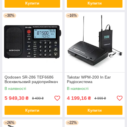
Купити
Купити
–30%
–16%
Qodosen SR-286 TEF6686
Takstar WPM-200 In Ear
Всехвильовий радіоприймач
Радіосистема
В наявності
В наявності
5 949,30
4 199,16
₴
₴
8 499 ₴
4 999 ₴
Купити
Купити
–26%
–22%