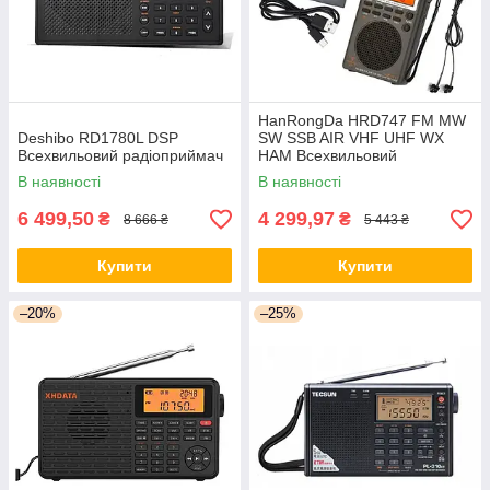
HanRongDa HRD747 FM MW
Deshibo RD1780L DSP
SW SSB AIR VHF UHF WX
Всехвильовий радіоприймач
HAM Всехвильовий
радіоприймач
В наявності
В наявності
6 499,50
4 299,97
₴
₴
8 666 ₴
5 443 ₴
Купити
Купити
–20%
–25%