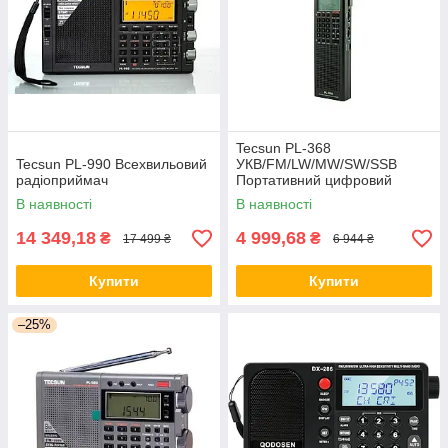
Tecsun PL-368
Tecsun PL-990 Всехвильовий
УКВ/FM/LW/MW/SW/SSB
радіоприймач
Портативний цифровий
приймач
В наявності
В наявності
14 349,18
4 999,68
₴
₴
17 499 ₴
6 944 ₴
Купити
Купити
–25%