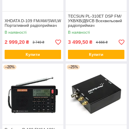
TECSUN PL-310ET DSP FM/
XHDATA D-109 FM/AM/SW/LW
УКВ/КВ/ДВ/СВ Всехвильовий
Портативний радіоприймач
радіоприймач
В наявності
В наявності
2 999,20
3 499,50
₴
₴
3 749 ₴
4 666 ₴
Купити
Купити
–20%
–25%