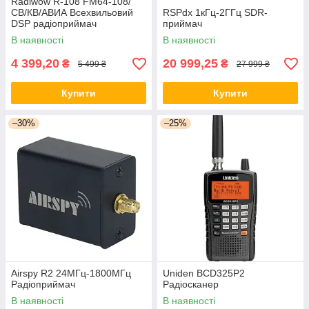
Radiwow R-108 FM64-108/
СВ/КВ/АВИА Всехвильовий
RSPdx 1кГц-2ГГц SDR-
DSP радіоприймач
приймач
В наявності
В наявності
4 399,20
20 999,25
₴
₴
5 499 ₴
27 999 ₴
Купити
Купити
–30%
–25%
Airspy R2 24МГц-1800МГц
Uniden BCD325P2
Радіоприймач
Радіосканер
В наявності
В наявності