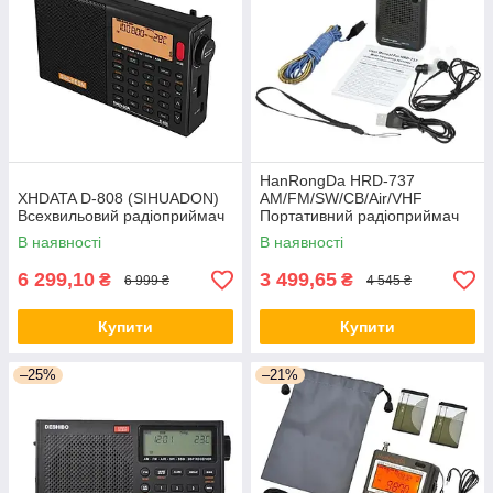
HanRongDa HRD-737
XHDATA D-808 (SIHUADON)
AM/FM/SW/CB/Air/VHF
Всехвильовий радіоприймач
Портативний радіоприймач
В наявності
В наявності
6 299,10
3 499,65
₴
₴
6 999 ₴
4 545 ₴
Купити
Купити
–25%
–21%