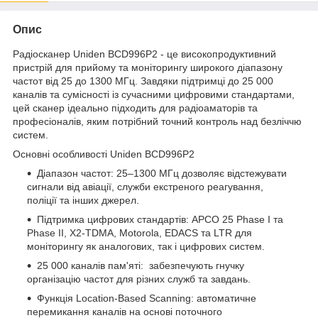
Опис
Радіосканер Uniden BCD996P2 - це високопродуктивний
пристрій для прийому та моніторингу широкого діапазону
частот від 25 до 1300 МГц. Завдяки підтримці до 25 000
каналів та сумісності із сучасними цифровими стандартами,
цей сканер ідеально підходить для радіоаматорів та
професіоналів, яким потрібний точний контроль над безліччю
систем.
Основні особливості Uniden BCD996P2
Діапазон частот: 25–1300 МГц дозволяє відстежувати
сигнали від авіації, служби екстреного реагування,
поліції та інших джерел.
Підтримка цифрових стандартів: APCO 25 Phase I та
Phase II, X2-TDMA, Motorola, EDACS та LTR для
моніторингу як аналогових, так і цифрових систем.
25 000 каналів пам'яті: забезпечують гнучку
організацію частот для різних служб та завдань.
Функція Location-Based Scanning: автоматичне
перемикання каналів на основі поточного