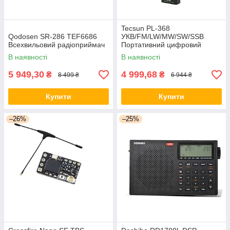
Tecsun PL-368
Qodosen SR-286 TEF6686
УКВ/FM/LW/MW/SW/SSB
Всехвильовий радіоприймач
Портативний цифровий
приймач
В наявності
В наявності
5 949,30
4 999,68
₴
₴
8 499 ₴
6 944 ₴
Купити
Купити
–26%
–25%