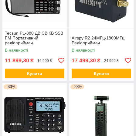
Tecsun PL-880 ДВ СВ КВ SSB
FM Портативний
Airspy R2 24МГц-1800МГц
радіоприймач
Радіоприймач
В наявності
В наявності
11 899,30
17 499,30
₴
₴
16 999 ₴
24 999 ₴
Купити
Купити
–30%
–28%