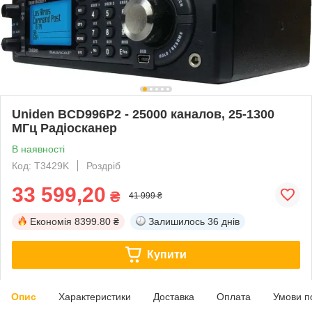
Uniden BCD996P2 - 25000 каналов, 25-1300
МГц Радіосканер
В наявності
Код: T3429K
Роздріб
33 599,20
₴
41 999 ₴
Економія
8399.80 ₴
Залишилось
36 днів
Купити
Опис
Характеристики
Доставка
Оплата
Умови п