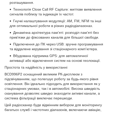
розташування.
Технологія Close Call RF Capture: миттєве виявлення
сигналів поблизу та індикація їх частот.
Гнучкі налаштування модуляції: AM, FM, NFM та інші
для оптимальної роботи в різних радіодіапазонах.
Динамічна архітектура пам'яті: розподіл пам'яті без
прив'язки до фіксованих каналів для більшої свободи.
Підключення до ПК через USB: зручне програмування
та віддалене керування зі стаціонарного комп'ютера.
Вбудована підтримка GPS: для автоматичної
активації або відключення систем на основі геолокації.
Простота та надійність у використанні
BCD996P2 оснащений великим РК-дисплеєм з
підсвічуванням, що полегшує роботу за будь-якого рівня
освітлення. Він ідеально підходить для використання як у
стаціонарних умовах, так і в автомобілі. Висока швидкість
сканування дозволяє швидко знаходити активні канали, а
система фільтрації виключає перешкоди.
Цей радіосканер буде відмінним вибором для моніторингу
багатьох служб і частотних діапазонів, включаючи авіацію,