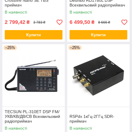
Crossfire Nano SE TBS
Deshibo RD1780L DSP
приймач
Всехвильовий радіоприймач
В наявності
В наявності
2 799,42
6 499,50
₴
₴
3 783 ₴
8 666 ₴
Купити
Купити
–25%
–25%
TECSUN PL-310ET DSP FM/
УКВ/КВ/ДВ/СВ Всехвильовий
RSPdx 1кГц-2ГГц SDR-
радіоприймач
приймач
В наявності
В наявності