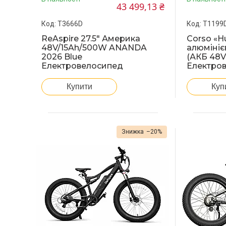
43 499,13 ₴
T3666D
T1199
ReAspire 27.5" Америка
Corso «H
48V/15Ah/500W ANANDA
алюмінієв
2026 Blue
(АКБ 48V
Електровелосипед
Електро
Купити
Куп
–20%