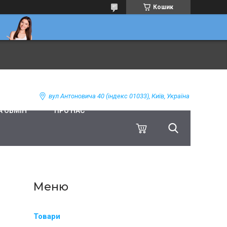
Кошик
вул Антоновича 40 (індекс 01033), Київ, Україна
А ОБМІН
ПРО НАС
Товари