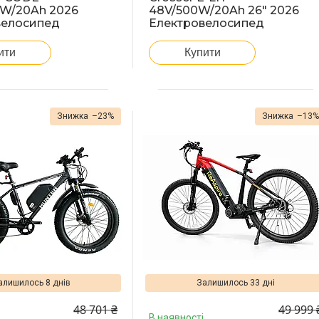
0W/20Ah 2026
48V/500W/20Ah 26" 2026
велосипед
Електровелосипед
ити
Купити
–23%
–13
алишилось 8 днів
Залишилось 33 дні
48 701 ₴
49 999 
В наявності