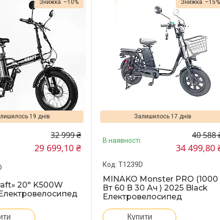
–10%
–15
лишилось 19 днів
Залишилось 17 днів
32 999 ₴
40 588 
В наявності
29 699,10 ₴
34 499,80 
T1239D
D
MINAKO Monster PRO (1000
raft» 20" K500W
Вт 60 В 30 Ач ) 2025 Black
 Електровелосипед
Електровелосипед
ити
Купити