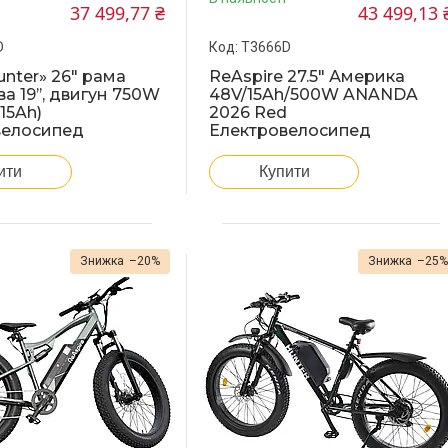
37 499,77 ₴
43 499,13 
D
T3666D
unter» 26" рама
ReAspire 27.5" Америка
а 19’’, двигун 750W
48V/15Ah/500W ANANDA
15Ah)
2026 Red
велосипед
Електровелосипед
ити
Купити
–20%
–25