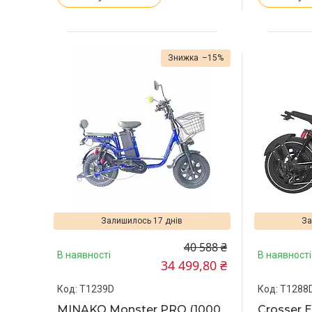
–15%
Залишилось 17 днів
За
40 588 ₴
В наявності
В наявності
34 499,80 ₴
T1239D
T1288
MINAKO Monster PRO (1000
Crosser 