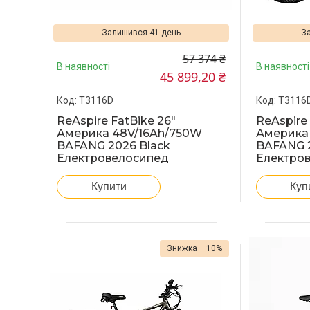
Залишився 41 день
За
57 374 ₴
В наявності
В наявності
45 899,20 ₴
T3116D
T3116
ReAspire FatBike 26"
ReAspire 
Америка 48V/16Ah/750W
Америка
BAFANG 2026 Black
BAFANG 
Електровелосипед
Електро
Купити
Куп
–10%