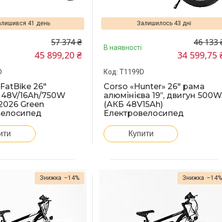
лишився 41 день
Залишилось 43 дні
57 374 ₴
46 133 
В наявності
45 899,20 ₴
34 599,75 
D
T1199D
FatBike 26"
Corso «Hunter» 26" рама
 48V/16Ah/750W
алюмінієва 19’’, двигун 500
2026 Green
(АКБ 48V15Ah)
велосипед
Електровелосипед
ити
Купити
–14%
–14