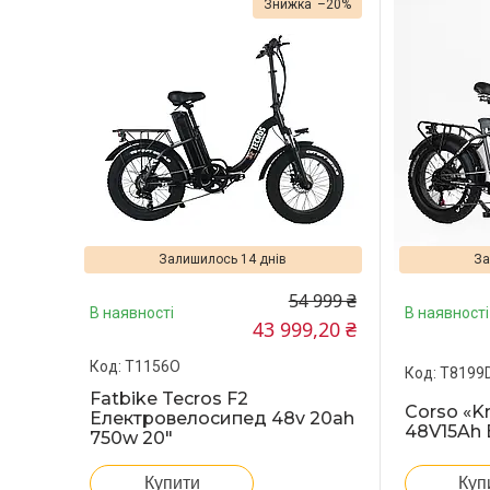
–20%
Залишилось 14 днів
За
54 999 ₴
В наявності
В наявності
43 999,20 ₴
T1156О
T8199
Fatbike Tecros F2
Corso «K
Електровелосипед 48v 20ah
48V15Ah
750w 20"
Купити
Куп