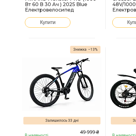
Вт 60 В 30 Ач ) 2025 Blue
48V/100
Електровелосипед
Електро
Купити
Куп
–13%
Залишилось 33 дні
З
49 999 ₴
В наявності
В наявності