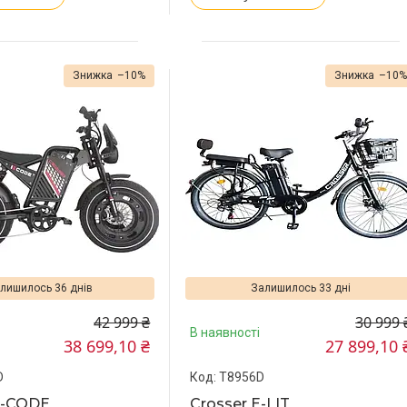
–10%
–10
лишилось 36 днів
Залишилось 33 дні
42 999 ₴
30 999 
В наявності
38 699,10 ₴
27 899,10 
D
T8956D
E-CODE
Crosser E-LIT