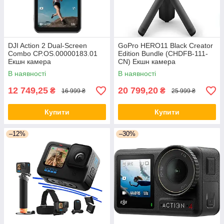
DJI Action 2 Dual-Screen
GoPro HERO11 Black Creator
Combo CP.OS.00000183.01
Edition Bundle (CHDFB-111-
Екшн камера
CN) Екшн камера
В наявності
В наявності
12 749,25
20 799,20
₴
₴
16 999 ₴
25 999 ₴
Купити
Купити
–12%
–30%