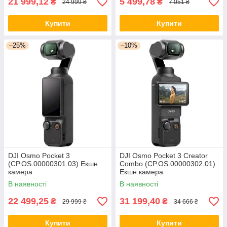
21 999,12
5 499,78
₴
₴
24 999 ₴
7 051 ₴
Купити
Купити
–25%
–10%
DJI Osmo Pocket 3
DJI Osmo Pocket 3 Creator
(CP.OS.00000301.03) Екшн
Combo (CP.OS.00000302.01)
камера
Екшн камера
В наявності
В наявності
22 499,25
31 199,40
₴
₴
29 999 ₴
34 666 ₴
Купити
Купити