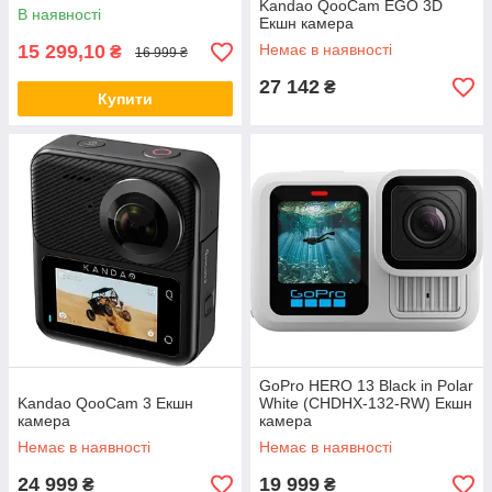
Kandao QooCam EGO 3D
В наявності
Екшн камера
15 299,10
Немає в наявності
₴
16 999 ₴
27 142
₴
Купити
GoPro HERO 13 Black in Polar
Kandao QooCam 3 Екшн
White (CHDHX-132-RW) Екшн
камера
камера
Немає в наявності
Немає в наявності
24 999
19 999
₴
₴