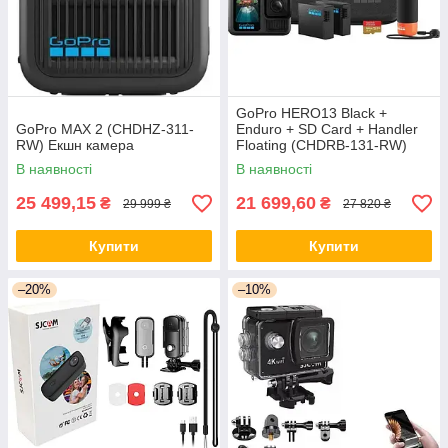
GoPro HERO13 Black +
GoPro MAX 2 (CHDHZ-311-
Enduro + SD Card + Handler
RW) Екшн камера
Floating (CHDRB-131-RW)
Екшн камера
В наявності
В наявності
25 499,15
21 699,60
₴
₴
29 999 ₴
27 820 ₴
Купити
Купити
–20%
–10%