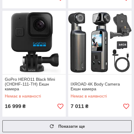
GoPro HERO11 Black Mini
(CHDHF-111-TH) Екшн
IXROAD 4K Body Camera
камера
Екшн камера
Немає в наявності
Немає в наявності
16 999
7 011
₴
₴
Показати ще