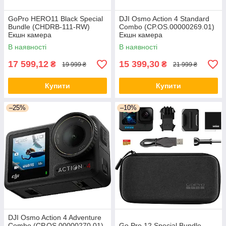
GoPro HERO11 Black Special
DJI Osmo Action 4 Standard
Bundle (CHDRB-111-RW)
Combo (CP.OS.00000269.01)
Екшн камера
Екшн камера
В наявності
В наявності
17 599,12
15 399,30
₴
₴
19 999 ₴
21 999 ₴
Купити
Купити
–25%
–10%
DJI Osmo Action 4 Adventure
Combo (CP.OS.00000270.01)
Go Pro 12 Special Bundle