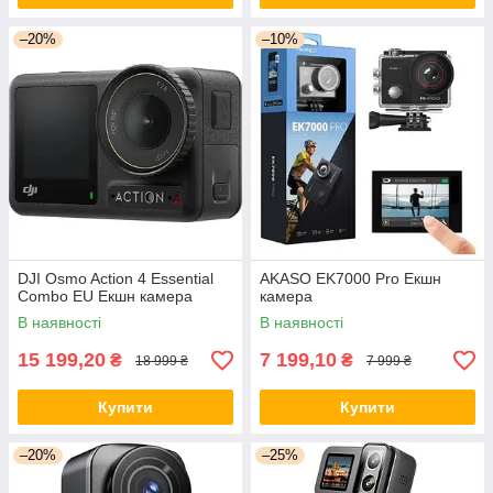
–20%
–10%
DJI Osmo Action 4 Essential
AKASO EK7000 Pro Екшн
Combo EU Екшн камера
камера
В наявності
В наявності
15 199,20
7 199,10
₴
₴
18 999 ₴
7 999 ₴
Купити
Купити
–20%
–25%