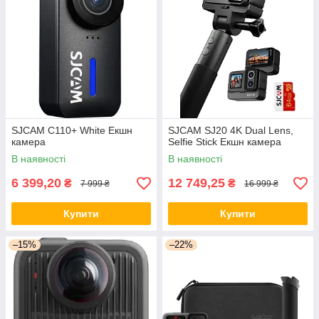
SJCAM C110+ White Екшн
SJCAM SJ20 4K Dual Lens,
камера
Selfie Stick Екшн камера
В наявності
В наявності
6 399,20
12 749,25
₴
₴
7 999 ₴
16 999 ₴
Купити
Купити
–15%
–22%