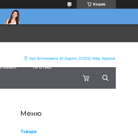
Кошик
вул Антоновича 40 (індекс 01033), Київ, Україна
А ОБМІН
ПРО НАС
Товари