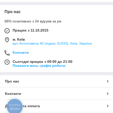
залежить тривалість польоту, швидкісні
Яка максимальна вага, яку може
показники, максимальна висота підйому, час, що
підняти квадрокоптер чи дрон?
необхідний підзарядки.
Про нас
Які основні функції та можливості
88% позитивних з 34 відгуків за рік
квадрокоптерів та дронів?
Працює з 11.10.2015
Дроны: ключевые характеристики
Як довго може літати квадрокоптер
чи дрон на одному заряді?
м. Київ
вул Антоновича 40 (індекс 01033), Київ, Україна
Контакти
Сьогодні працює з 09:00 до 21:00
Показати весь графік роботи
Про нас
Швидкість
Чим вища швидкість квадрокоптера, тим
Контакти
оперативніше ви зможете виконати покладені на
нього задачі. Дрон швидше дістанеться певної
локації, зніме необхідний матеріал та
КНОПКА
Доставка та оплата
ЗВ'ЯЗКУ
повернеться назад.