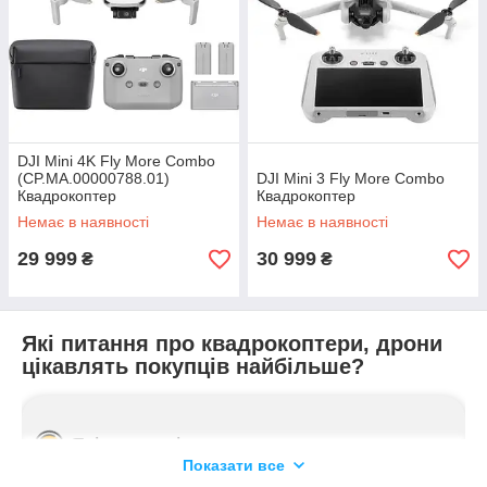
СКЛАДНА КОНСТРУКЦІЯ
Існують моделі зі складним компактним
корпусом, завдяки чому дрон зручний у
DJI Mini 4K Fly More Combo
зберіганні та транспортуванні. Також у деяких
(CP.MA.00000788.01)
DJI Mini 3 Fly More Combo
Квадрокоптер
Квадрокоптер
комплектах передбачено практичні кейси із
ручкою, у які можна скласти міні квадрокоптери
Немає в наявності
Немає в наявності
для комфортного перенесення.
29 999
30 999
₴
₴
Які питання про квадрокоптери, дрони
цікавлять покупців найбільше?
АКУМУЛЯТОРНА БАТАРЕЯ
Які основні переваги використання
Часто такі пристрої обладнано літієво-
квадрокоптерів та дронів?
Показати все
полімерним акумулятором. Від ємності батареї