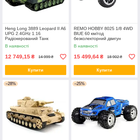
Heng Long 3889 Leopard II A6
REMO HOBBY 8025 1/8 4WD
UPG 2.4GHz 1:16
BlUE 60 км/год
Радіокерований Танк
безколекторний двигун
В наявності
В наявності
12 749,15
15 499,64
₴
₴
14 999 ₴
18 902 ₴
Купити
Купити
–28%
–25%