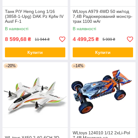
Танк P/У Heng Long 1/16
WLtoys A979 4WD 50 км/год
(3858-1-Upg) DAK Pz Kpfw IV
7,4В Радіокерований монстр-
Ausf F-1
трак 1100 мАг
В наявності
В наявності
8 599,68
4 499,25
₴
₴
11 944 ₴
5 999 ₴
Купити
Купити
–20%
–14%
WLtoys 124010 1/12 2xLi-Pol
WL toys X450 2.4G 6CH 3D
7,4В Машинка на