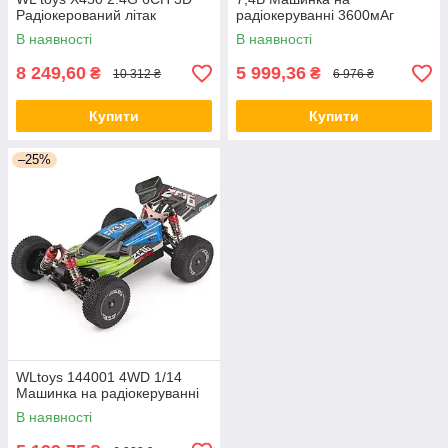
Радіокерований літак
радіокеруванні 3600мАг
В наявності
В наявності
8 249,60
5 999,36
₴
₴
10 312 ₴
6 976 ₴
Купити
Купити
–25%
WLtoys 144001 4WD 1/14
Машинка на радіокеруванні
В наявності