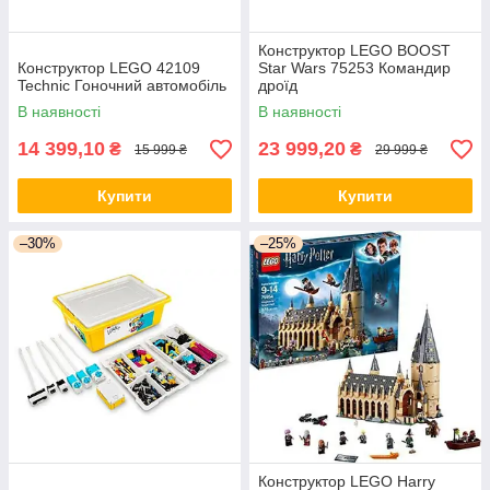
Конструктор LEGO BOOST
Конструктор LEGO 42109
Star Wars 75253 Командир
Technic Гоночний автомобіль
дроїд
В наявності
В наявності
14 399,10
23 999,20
₴
₴
15 999 ₴
29 999 ₴
Вузькоспеціалізовані навички
Конструктор допоможе в освоєнні принципів
Купити
Купити
інженерії, оскільки процес складання передбачає
певну послідовність. Якщо у грі беруть участь
–30%
–25%
кілька людей, це дозволяє розвивати вміння
вирішувати задачі у складі команди.
Поліпшення відчуття кольору
Конструктор LEGO Harry