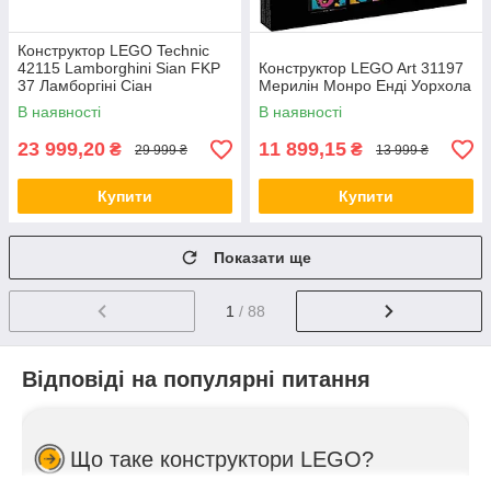
Конструктор LEGO Technic
42115 Lamborghini Sian FKP
ФОРМА ОПЛАТИ
Конструктор LEGO Art 31197
37 Ламборгіні Сіан
Мерилін Монро Енді Уорхола
В наявності
Можлива безготівкова оплата на картку банку або
В наявності
шляхом пром-оплати, а також розрахунок готівкою при
23 999,20
11 899,15
₴
₴
29 999 ₴
13 999 ₴
післяплаті.
Купити
Купити
4
Показати ще
1
/ 88
Відповіді на популярні питання
ЗВИЧНА ДОСТАВКА
Конструктор Lego буде доставлений до будь-якого
Що таке конструктори LEGO?
регіону України на відділення транспортної компанії
«Нова пошта».