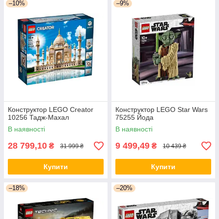
–10%
–9%
Кваліфіковані менеджери зорієнтують вас у рамках
каталогу та постараються відповісти на усі запитання.
Конструктор LEGO Creator
Конструктор LEGO Star Wars
10256 Тадж-Махал
75255 Йода
В наявності
В наявності
ОПЕРАТИВНА ВІДПРАВКА
28 799,10
9 499,49
₴
₴
31 999 ₴
10 439 ₴
Лего конструктор,
ігрові приставки
та інші товари
зберігаються на складі, тому більшість відправок
Купити
Купити
здійснюється у день оформлення.
–18%
–20%