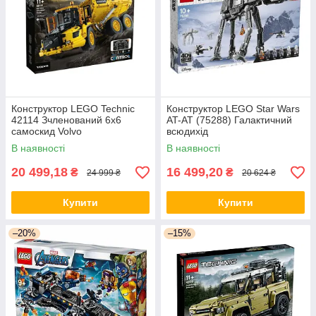
Покупці про нас
Як зробити замовлення?
Конструктор LEGO Technic
Конструктор LEGO Star Wars
42114 Зчленований 6x6
AT-AT (75288) Галактичний
самоскид Volvo
всюдихід
В наявності
В наявності
1
20 499,18
16 499,20
₴
₴
24 999 ₴
20 624 ₴
Купити
Купити
–20%
–15%
ВИБІР ПРОДУКЦІЇ
Асортимент інтернет-магазину «Техно Базар» розбитий
на 60 товарних категорій, що значно спрощує пошук.