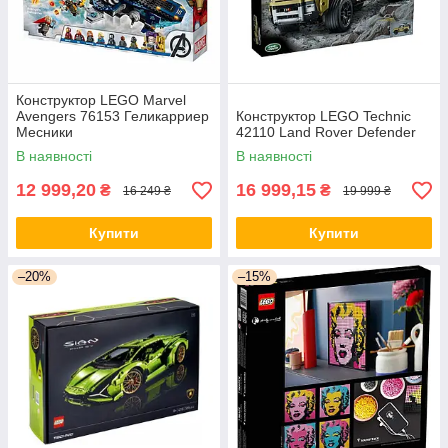
2
Конструктор LEGO Marvel
Avengers 76153 Геликарриер
Конструктор LEGO Technic
Месники
42110 Land Rover Defender
В наявності
В наявності
12 999,20
16 999,15
₴
₴
16 249 ₴
19 999 ₴
ОФОРМЛЕННЯ ПОКУПКИ
Купити
Купити
Для замовлення необхідно додати товар до кошику на
сайті, написати нам у Viber або зателефонувати за
–20%
–15%
номерами, що вказані в контактах.
3