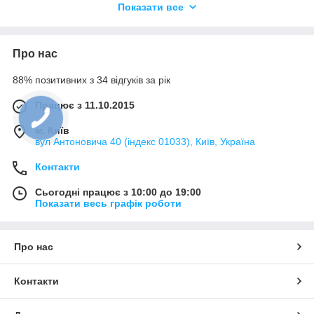
Які вікові обмеження для
Показати все
користування конструкторами
LEGO?
Доставка та оплата
Про нас
Які переваги користування
конструкторами LEGO?
88% позитивних з 34 відгуків за рік
Як підтримувати та доглядати за
Працює з 11.10.2015
конструкторами LEGO?
м. Київ
вул Антоновича 40 (індекс 01033), Київ, Україна
Контакти
Сьогодні працює з 10:00 до 19:00
Показати весь графік роботи
Про нас
Контакти