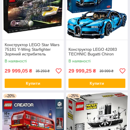
ІДЕАЛЬНЕ СТИКУВАННЯ
Надійне та міцне з'єднання між елементами
забезпечують спеціальні кріплення. Завдяки
цьому Лего конструктор у будь-якому вигляді, чи
Конструктор LEGO Star Wars
то статичний макет будівлі, чи рухливі роботи
75181 Y-Wing Starfighter
Конструктор LEGO 42083
або механізми, відрізняється ідеальною
Зоряний истрибитель
TECHNIC Bugatti Chiron
стиковкою.
В наявності
В наявності
29 999,05
29 999,25
₴
₴
35 293 ₴
39 999 ₴
Купити
Купити
–20%
–25%
ВИКОРИСТАННЯ Й ДОГЛЯД
У процесі збирання дотримуйтесь інструкцій,
щоб не пошкодити деталі. Зберігати їх слід у
«рідній» упаковці або іншій відповідній коробці, а