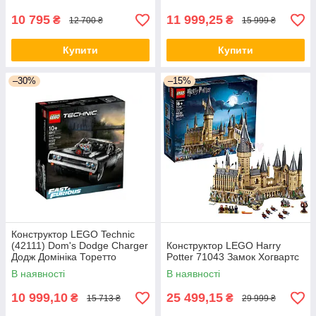
10 795
11 999,25
₴
₴
12 700 ₴
15 999 ₴
Переваги нашої компанії
Купити
Купити
–30%
–15%
БАГАТИЙ ВИБІР
На сайті доступно більше 10 000 найменувань:
квадрокоптери, розумні годинники, ноутбуки,
Конструктор LEGO Technic
геймпади і тригери для смартфонів і планшетів
тощо.
(42111) Dom's Dodge Charger
Конструктор LEGO Harry
Додж Домініка Торетто
Potter 71043 Замок Хогвартс
В наявності
В наявності
10 999,10
25 499,15
₴
₴
15 713 ₴
29 999 ₴