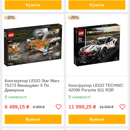
Купити
Купити
–15%
–25%
ПРИВАБЛИВА ЦІНА
Придбаючи у нас, можна розраховувати не лише на
вигідну вартість, а й на зручні умови оплати (кредит,
безвідсоткова розстрочка).
Конструктор LEGO Star Wars
75273 Винищувач Х По
Конструктор LEGO TECHNIC
Дамерона
42096 Porsche 911 RSR
В наявності
В наявності
8 499,15
11 999,25
₴
₴
9 999 ₴
15 999 ₴
Купити
Купити
ЕКСПЕРТНА ДОПОМОГА