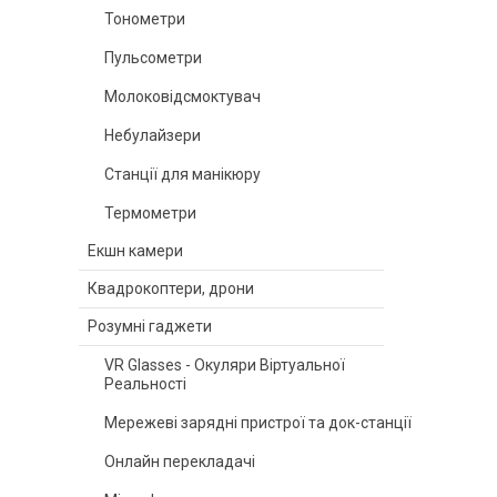
Тонометри
Пульсометри
Молоковідсмоктувач
Небулайзери
Станції для манікюру
Термометри
Екшн камери
Квадрокоптери, дрони
Розумні гаджети
VR Glasses - Окуляри Віртуальної
Реальності
Мережеві зарядні пристрої та док-станції
Онлайн перекладачі