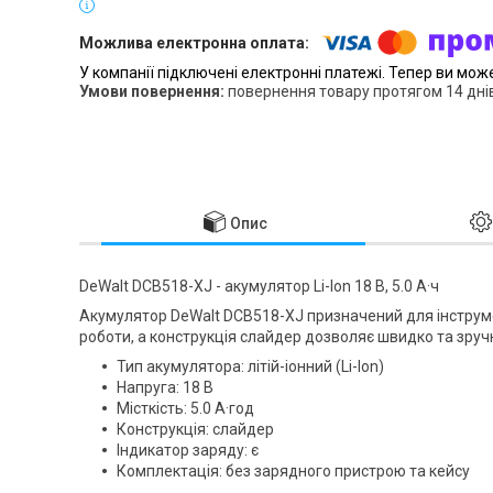
У компанії підключені електронні платежі. Тепер ви мож
повернення товару протягом 14 дні
Опис
DeWalt DCB518-XJ - акумулятор Li-Ion 18 В, 5.0 А·ч
Акумулятор DeWalt DCB518-XJ призначений для інструмен
роботи, а конструкція слайдер дозволяє швидко та зру
Тип акумулятора: літій-іонний (Li-Ion)
Напруга: 18 В
Місткість: 5.0 А·год
Конструкція: слайдер
Індикатор заряду: є
Комплектація: без зарядного пристрою та кейсу