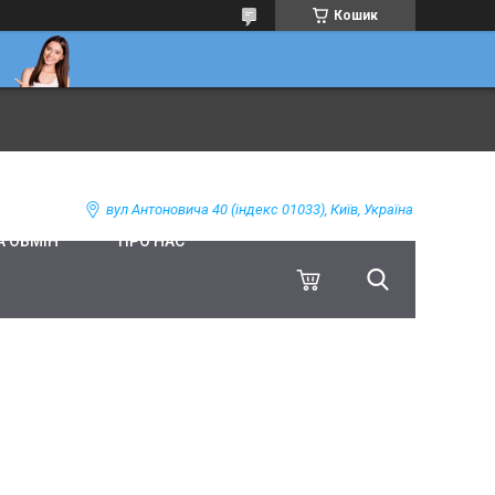
Кошик
вул Антоновича 40 (індекс 01033), Київ, Україна
А ОБМІН
ПРО НАС