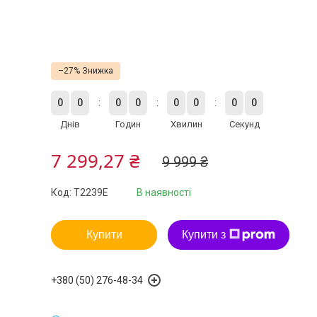
–27%
0
0
0
0
0
0
0
0
Днів
Годин
Хвилин
Секунд
7 299,27 ₴
9 999 ₴
Код:
T2239E
В наявності
Купити
Купити з
+380 (50) 276-48-34