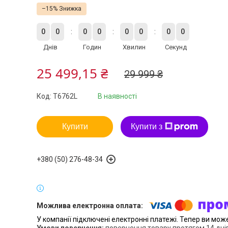
–15%
0
0
0
0
0
0
0
0
Днів
Годин
Хвилин
Секунд
25 499,15 ₴
29 999 ₴
Код:
T6762L
В наявності
Купити
Купити з
+380 (50) 276-48-34
У компанії підключені електронні платежі. Тепер ви мож
повернення товару протягом 14 дні