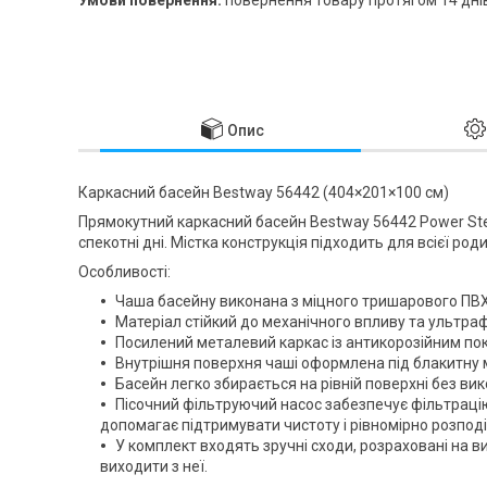
Опис
Каркасний басейн Bestway 56442 (404×201×100 см)
Прямокутний каркасний басейн Bestway 56442 Power Ste
спекотні дні. Містка конструкція підходить для всієї род
Особливості:
Чаша басейну виконана з міцного тришарового ПВХ
Матеріал стійкий до механічного впливу та ультраф
Посилений металевий каркас із антикорозійним покр
Внутрішня поверхня чаші оформлена під блакитну 
Басейн легко збирається на рівній поверхні без ви
Пісочний фільтруючий насос забезпечує фільтрацію
допомагає підтримувати чистоту і рівномірно розпод
У комплект входять зручні сходи, розраховані на в
виходити з неї.