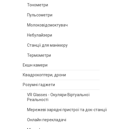
Тонометри
Пульсометри
Молоковідсмоктувач
Небулайзери
Станції для манікюру
Термометри
Екшн камери
Квадрокоптери, дрони
Розумні гаджети
VR Glasses - Окуляри Віртуальної
Реальності
Мережеві зарядні пристрої та док-станції
Онлайн перекладачі