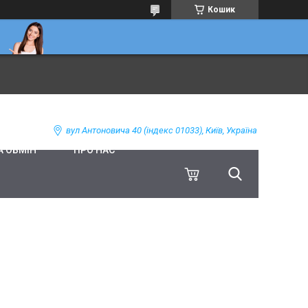
Кошик
вул Антоновича 40 (індекс 01033), Київ, Україна
А ОБМІН
ПРО НАС
Н