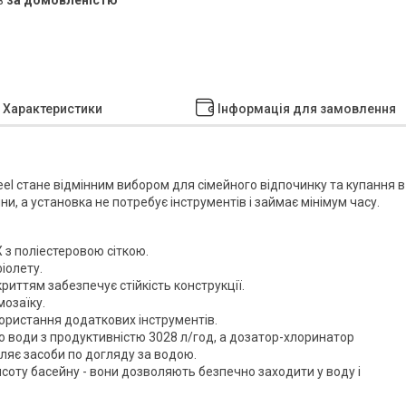
Характеристики
Інформація для замовлення
el стане відмінним вибором для сімейного відпочинку та купання в
ини, а установка не потребує інструментів і займає мінімум часу.
 з поліестеровою сіткою.
іолету.
иттям забезпечує стійкість конструкції.
мозаїку.
користання додаткових інструментів.
 води з продуктивністю 3028 л/год, а дозатор-хлоринатор
іляє засоби по догляду за водою.
исоту басейну - вони дозволяють безпечно заходити у воду і