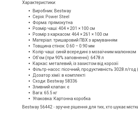
Характеристики:
Виробник: Bestway
Серія: Power Steel
Форма: прямокутна
Розмір чаші: 404 × 201 × 100 см
Розмір з каркасом: 464 × 261 × 100 см
Матеріал: тришаровий ПВХ з армуванням
Товщина стінок: 0.60 – 0.90 мм
Колір чаші: синій всередині з мозаїчним малюнком
Об'єм (при 90% заповненні): 6478 л
Каркас: металевий, із захистом від корозії
Фільтр-насос: пісочний, продуктивність 3028 л/год
Дозатор хімії: в комплекті
Сходи: Bestway 58336
Зливний клапан: є
Вага: 65.5 кг
Упаковка: Картонна коробка
Bestway 56442 - зручне рішення для тих, хто шукає містк