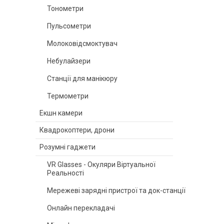
Тонометри
Пульсометри
Молоковідсмоктувач
Небулайзери
Станції для манікюру
Термометри
Екшн камери
Квадрокоптери, дрони
Розумні гаджети
VR Glasses - Окуляри Віртуальної
Реальності
Мережеві зарядні пристрої та док-станції
Онлайн перекладачі