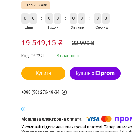
–15%
0
0
0
0
0
0
0
0
Днів
Годин
Хвилин
Секунд
19 549,15 ₴
22 999 ₴
Код:
T6722L
В наявності
Купити
Купити з
+380 (50) 276-48-34
У компанії підключені електронні платежі. Тепер ви мож
повернення товару протягом 14 дні