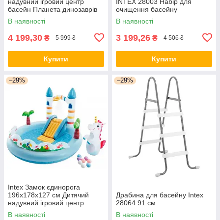
надувний ігровий центр
INTEX 28003 Набір для
басейн Планета динозаврів
очищення басейну
В наявності
В наявності
4 199,30
3 199,26
₴
₴
5 999 ₴
4 506 ₴
Купити
Купити
–29%
–29%
Intex Замок єдинорога
196х178х127 см Дитячий
Драбина для басейну Intex
надувний ігровий центр
28064 91 см
басейн
В наявності
В наявності