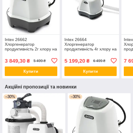
Intex 26662
Intex 26664
Inte
Хлоргенератор
Хлоргенератор
Хло
продуктивність 2г хлору на
продуктивність 4г хлору на
прод
годину
годину
годи
3 849,30
5 199,20
7 6
₴
₴
5 499 ₴
6 499 ₴
Купити
Купити
Акційні пропозиції та новинки
–30%
–30%