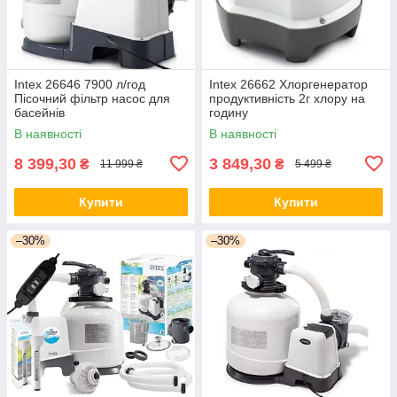
Intex 26646 7900 л/год
Intex 26662 Хлоргенератор
Пісочний фільтр насос для
продуктивність 2г хлору на
басейнів
годину
В наявності
В наявності
8 399,30
3 849,30
₴
₴
11 999 ₴
5 499 ₴
Купити
Купити
–30%
–30%