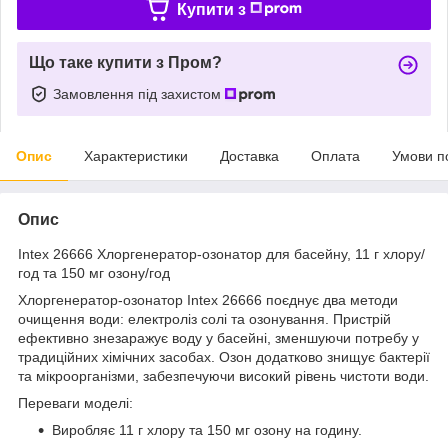
Купити з
Що таке купити з Пром?
Замовлення під захистом
Опис
Характеристики
Доставка
Оплата
Умови п
Опис
Intex 26666 Хлоргенератор-озонатор для басейну, 11 г хлору/
год та 150 мг озону/год
Хлоргенератор-озонатор Intex 26666 поєднує два методи
очищення води: електроліз солі та озонування. Пристрій
ефективно знезаражує воду у басейні, зменшуючи потребу у
традиційних хімічних засобах. Озон додатково знищує бактерії
та мікроорганізми, забезпечуючи високий рівень чистоти води.
Переваги моделі:
Виробляє 11 г хлору та 150 мг озону на годину.