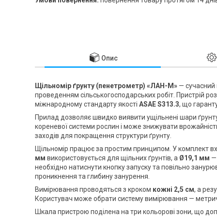
Опис
Щільномір ґрунту (пенетрометр) «ЛАН-М»
— сучасний 
проведенням сільськогосподарських робіт. Пристрій р
міжнародному стандарту якості
ASAE S313.3
, що гарант
Прилад дозволяє швидко виявити ущільнені шари ґрунту
кореневої системи рослин і може знижувати врожайніст
заходів для покращення структури ґрунту.
Щільномір працює за простим принципом. У комплект вх
мм
використовується для щільних ґрунтів, а
Ø19,1 мм
— 
необхідно натиснути кнопку запуску та повільно занурю
проникнення та глибину занурення.
Вимірювання проводяться з кроком
кожні 2,5 см
, а ре
Користувач може обрати систему вимірювання — метрич
Шкала пристрою поділена на три кольорові зони, що до