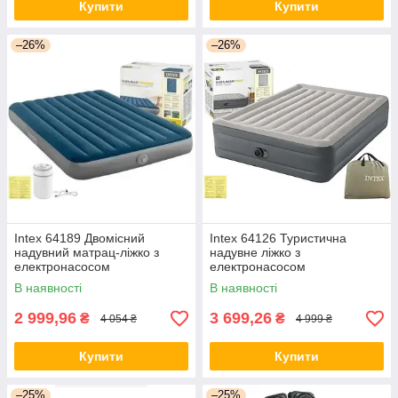
Купити
Купити
–26%
–26%
Intex 64189 Двомісний
Intex 64126 Туристична
надувний матрац-ліжко з
надувне ліжко з
електронасосом
електронасосом
В наявності
В наявності
2 999,96
3 699,26
₴
₴
4 054 ₴
4 999 ₴
Купити
Купити
–25%
–25%