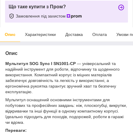
Що таке купити з Пром?
Замовлення під захистом
Опис
Характеристики
Доставка
Оплата
Умови п
Опис
Мультитул SOG Sync I SN1001-CP
— універсальний та
надійний інструмент для роботи, відпочинку та щоденного
використання. Компактний корпус із міцних матеріалів
забезпечує довговічність та легкість у використанні, а
ергономічна рукоятка гарантує зручний хват та безпечну
експлуатацію.
Мультитул оснащений основними інструментами для
побутових та професійних завдань: ніж, плоскогубці, викрутки,
відкривачки та інші функції в одному компактному корпусі.
Ідеально підходить для походів, подорожей, роботи в гаражі
чи вдома.
Переваги: