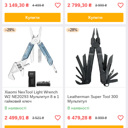
3 149,30
2 799,30
₴
₴
4 499 ₴
3 999 ₴
Купити
Купити
–29%
–28%
Xiaomi NexTool Light Wrench
W2 NE20293 Мультитул 8 в 1
Leatherman Super Tool 300
гайковий ключ
Мультитул
В наявності
В наявності
2 499,91
6 479,28
₴
₴
3 521 ₴
8 999 ₴