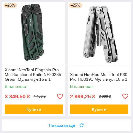
–25%
–25%
Xiaomi NexTool Flagship Pro
Multifunctional Knife NE20285
Xiaomi HuoHou Multi-Tool K30
Green Мультитул 16 в 1
Pro HU0191 Мультитул 18 в 1
В наявності
В наявності
3 349,50
2 999,25
₴
₴
4 466 ₴
3 999 ₴
Купити
Купити
Показати ще