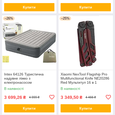
Купити
Купити
–26%
–25%
Intex 64126 Туристична
Xiaomi NexTool Flagship Pro
надувне ліжко з
Multifunctional Knife NE20286
електронасосом
Red Мультитул 16 в 1
В наявності
В наявності
3 699,26
3 349,50
₴
₴
4 999 ₴
4 466 ₴
Купити
Купити