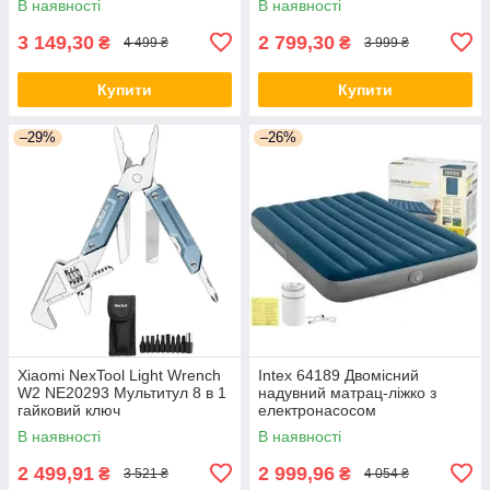
В наявності
В наявності
3 149,30
2 799,30
₴
₴
4 499 ₴
3 999 ₴
Купити
Купити
–29%
–26%
Xiaomi NexTool Light Wrench
Intex 64189 Двомісний
W2 NE20293 Мультитул 8 в 1
надувний матрац-ліжко з
гайковий ключ
електронасосом
В наявності
В наявності
2 499,91
2 999,96
₴
₴
3 521 ₴
4 054 ₴