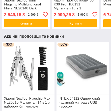
Xiaomi NexTool Mini
Xiaomi HuoHou Multi-Tool
Leat
Flagship Multifunctional
K30 Pro HU0191
Муль
Pliers NE20148 Dark
Мультитул 18 в 1
Мультитул 11 в 1
2 549,15
2 999,25
6 7
₴
₴
2 999 ₴
3 999 ₴
Купити
Купити
Акційні пропозиції та новинки
–30%
–30%
Xiaomi NexTool Flagship Max
INTEX 64112 Одномісний
NE20310 Мультитул 14 в 1 з
надувний матрац з USB
набором біт і чохлом
насосом