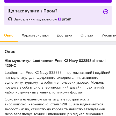
Що таке купити з Пром?
Замовлення під захистом
Опис
Характеристики
Доставка
Оплата
Умови п
Опис
Ніж-мультитул Leatherman Free K2 Navy 832898 зі сталі
420HC
Leatherman Free K2 Navy 832898 — це компактний і надійний
ніж-мультитул для щоденного використання, активного
відпочинку, туризму та роботи в польових умовах. Модель
поєднує в собі міцність, ергономічний дизайн і практичний
набір інструментів у мінімалістичному форматі.
Основним елементом мультитула є гострий ніж із
високоякісної нержавіючої сталі 420HC, яка відзначається
зносостійкістю, стійкістю до корозії та легкістю заточування.
Лезо забезпечує точний і впевнений різ під час виконання