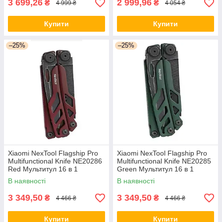
3 699,26
2 999,96
₴
₴
4 999 ₴
4 054 ₴
Купити
Купити
–25%
–25%
Xiaomi NexTool Flagship Pro
Xiaomi NexTool Flagship Pro
Multifunctional Knife NE20286
Multifunctional Knife NE20285
Red Мультитул 16 в 1
Green Мультитул 16 в 1
В наявності
В наявності
3 349,50
3 349,50
₴
₴
4 466 ₴
4 466 ₴
Купити
Купити