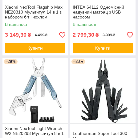
Xiaomi NexTool Flagship Max
INTEX 64112 Одномісний
NE20310 Мультитул 14 в 1 з
надувний матрац з USB
набором біт і чохлом
насосом
В наявності
В наявності
3 149,30
2 799,30
₴
₴
4 499 ₴
3 999 ₴
Купити
Купити
–29%
–28%
Xiaomi NexTool Light Wrench
W2 NE20293 Мультитул 8 в 1
Leatherman Super Tool 300