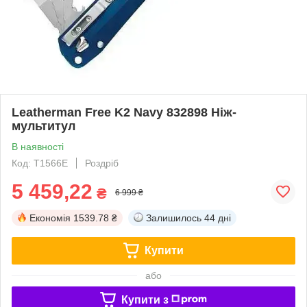
Leatherman Free K2 Navy 832898 Ніж-
мультитул
В наявності
Код: T1566E
Роздріб
5 459,22
₴
6 999 ₴
Економія
1539.78 ₴
Залишилось
44 дні
Купити
або
Купити з