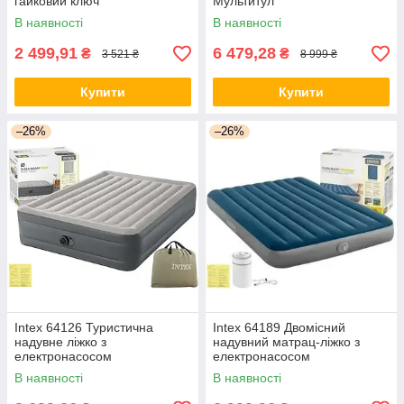
гайковий ключ
Мультитул
В наявності
В наявності
2 499,91
6 479,28
₴
₴
3 521 ₴
8 999 ₴
Купити
Купити
–26%
–26%
Intex 64126 Туристична
Intex 64189 Двомісний
надувне ліжко з
надувний матрац-ліжко з
електронасосом
електронасосом
В наявності
В наявності