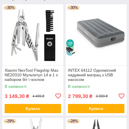
–30%
–30%
Xiaomi NexTool Flagship Max
INTEX 64112 Одномісний
NE20310 Мультитул 14 в 1 з
надувний матрац з USB
набором біт і чохлом
насосом
В наявності
В наявності
3 149,30
2 799,30
₴
₴
4 499 ₴
3 999 ₴
Купити
Купити
–29%
–28%