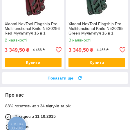
Xiaomi NexTool Flagship Pro
Xiaomi NexTool Flagship Pro
Multifunctional Knife NE20286
Multifunctional Knife NE20285
Red Мультитул 16 в 1
Green Мультитул 16 в 1
В наявності
В наявності
3 349,50
3 349,50
₴
₴
4 466 ₴
4 466 ₴
Купити
Купити
Показати ще
Про нас
88% позитивних з 34 відгуків за рік
Працює з 11.10.2015
КНОПКА
м. Київ
ЗВ'ЯЗКУ