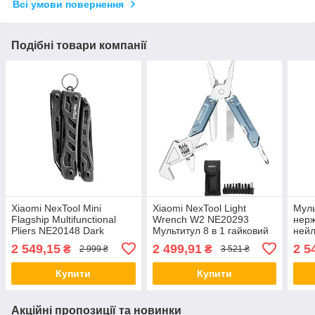
Всі умови повернення
Подібні товари компанії
Xiaomi NexTool Mini
Xiaomi NexTool Light
Муль
Flagship Multifunctional
Wrench W2 NE20293
нерж
Pliers NE20148 Dark
Мультитул 8 в 1 гайковий
ней
Мультитул 11 в 1
ключ
набі
2 549,15
2 499,91
2 5
₴
₴
2 999 ₴
3 521 ₴
Купити
Купити
Акційні пропозиції та новинки