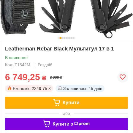
Leatherman Rebar Black Мультитул 17 в 1
В наявності
Код: T1542M
Роздріб
6 749,25
₴
8 999 ₴
Економія
2249.75 ₴
Залишилось
45 днів
Купити
або
Купити з