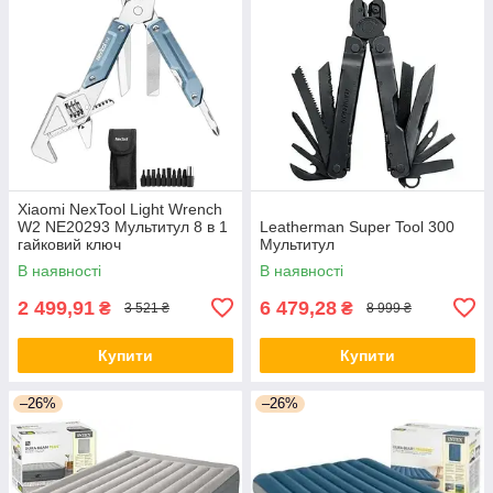
Xiaomi NexTool Light Wrench
W2 NE20293 Мультитул 8 в 1
Leatherman Super Tool 300
гайковий ключ
Мультитул
В наявності
В наявності
2 499,91
6 479,28
₴
₴
3 521 ₴
8 999 ₴
Купити
Купити
–26%
–26%