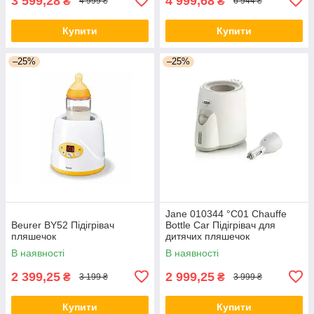
3 599,28
4 999,68
₴
₴
4 999 ₴
6 944 ₴
Купити
Купити
–25%
–25%
Jane 010344 °C01 Chauffe
Beurer BY52 Підігрівач
Bottle Car Підігрівач для
пляшечок
дитячих пляшечок
В наявності
В наявності
2 399,25
2 999,25
₴
₴
3 199 ₴
3 999 ₴
Купити
Купити