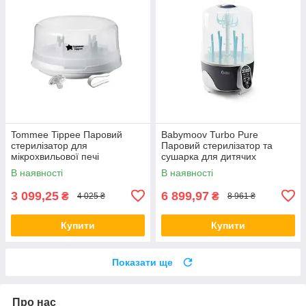
Tommee Tippee Паровий
Babymoov Turbo Pure
стерилізатор для
Паровий стерилізатор та
мікрохвильової печі
сушарка для дитячих
пляшечок
В наявності
В наявності
3 099,25
6 899,97
₴
₴
4 025 ₴
8 961 ₴
Купити
Купити
Показати ще
Про нас