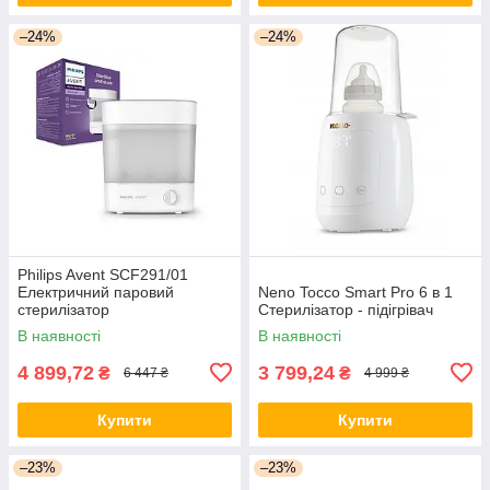
–24%
–24%
Philips Avent SCF291/01
Електричний паровий
Neno Tocco Smart Pro 6 в 1
стерилізатор
Стерилізатор - підігрівач
В наявності
В наявності
4 899,72
3 799,24
₴
₴
6 447 ₴
4 999 ₴
Купити
Купити
–23%
–23%