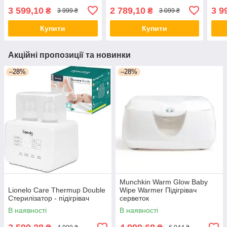
3 599,10
2 789,10
3 9
₴
₴
3 999 ₴
3 099 ₴
Купити
Купити
Акційні пропозиції та новинки
–28%
–28%
Munchkin Warm Glow Baby
Lionelo Care Thermup Double
Wipe Warmer Підігрівач
Стерилізатор - підігрівач
серветок
В наявності
В наявності