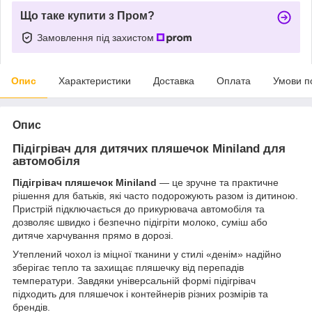
Що таке купити з Пром?
Замовлення під захистом
Опис
Характеристики
Доставка
Оплата
Умови п
Опис
Підігрівач для дитячих пляшечок Miniland для
автомобіля
Підігрівач пляшечок Miniland
— це зручне та практичне
рішення для батьків, які часто подорожують разом із дитиною.
Пристрій підключається до прикурювача автомобіля та
дозволяє швидко і безпечно підігріти молоко, суміш або
дитяче харчування прямо в дорозі.
Утеплений чохол із міцної тканини у стилі «денім» надійно
зберігає тепло та захищає пляшечку від перепадів
температури. Завдяки універсальній формі підігрівач
підходить для пляшечок і контейнерів різних розмірів та
брендів.