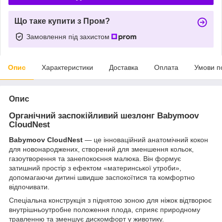
Що таке купити з Пром?
Замовлення під захистом
Опис
Характеристики
Доставка
Оплата
Умови п
Опис
Органічний заспокійливий шезлонг Babymoov
CloudNest
Babymoov CloudNest
— це інноваційний анатомічний кокон
для новонароджених, створений для зменшення кольок,
газоутворення та занепокоєння малюка. Він формує
затишний простір з ефектом «материнської утроби»,
допомагаючи дитині швидше заспокоїтися та комфортно
відпочивати.
Спеціальна конструкція з піднятою зоною для ніжок відтворює
внутрішньоутробне положення плода, сприяє природному
травленню та зменшує дискомфорт у животику.