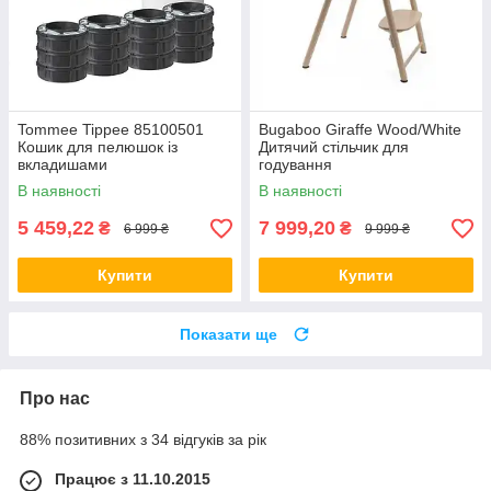
Tommee Tippee 85100501
Bugaboo Giraffe Wood/White
Кошик для пелюшок із
Дитячий стільчик для
вкладишами
годування
В наявності
В наявності
5 459,22
7 999,20
₴
₴
6 999 ₴
9 999 ₴
Купити
Купити
Показати ще
Про нас
88% позитивних з 34 відгуків за рік
Працює з 11.10.2015