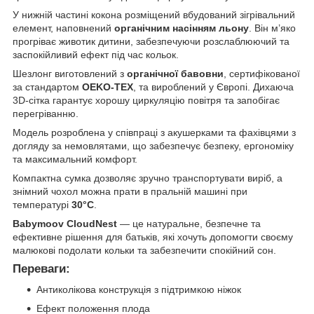
У нижній частині кокона розміщений вбудований зігрівальний
елемент, наповнений
органічним насінням льону
. Він м’яко
прогріває животик дитини, забезпечуючи розслаблюючий та
заспокійливий ефект під час кольок.
Шезлонг виготовлений з
органічної бавовни
, сертифікованої
за стандартом
OEKO-TEX
, та вироблений у Європі. Дихаюча
3D-сітка гарантує хорошу циркуляцію повітря та запобігає
перегріванню.
Модель розроблена у співпраці з акушерками та фахівцями з
догляду за немовлятами, що забезпечує безпеку, ергономіку
та максимальний комфорт.
Компактна сумка дозволяє зручно транспортувати виріб, а
знімний чохол можна прати в пральній машині при
температурі
30°C
.
Babymoov CloudNest
— це натуральне, безпечне та
ефективне рішення для батьків, які хочуть допомогти своєму
малюкові подолати кольки та забезпечити спокійний сон.
Переваги:
Антиколікова конструкція з підтримкою ніжок
Ефект положення плода