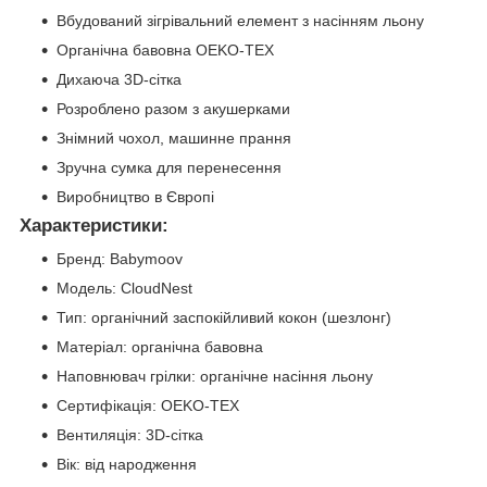
Вбудований зігрівальний елемент з насінням льону
Органічна бавовна OEKO-TEX
Дихаюча 3D-сітка
Розроблено разом з акушерками
Знімний чохол, машинне прання
Зручна сумка для перенесення
Виробництво в Європі
Характеристики:
Бренд: Babymoov
Модель: CloudNest
Тип: органічний заспокійливий кокон (шезлонг)
Матеріал: органічна бавовна
Наповнювач грілки: органічне насіння льону
Сертифікація: OEKO-TEX
Вентиляція: 3D-сітка
Вік: від народження