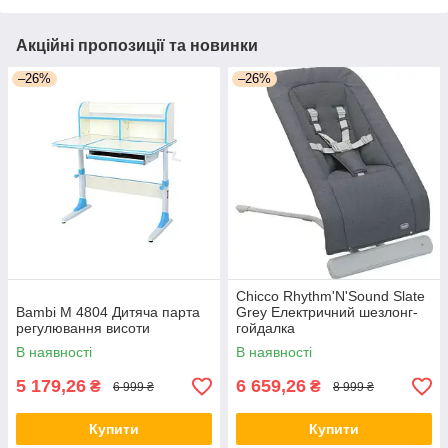
Акційні пропозиції та новинки
–26%
–26%
Chicco Rhythm'N'Sound Slate
Bambi М 4804 Дитяча парта
Grey Електричний шезлонг-
регулювання висоти
гойдалка
В наявності
В наявності
5 179,26
6 659,26
₴
₴
6 999 ₴
8 999 ₴
Купити
Купити