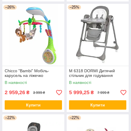
–26%
–25%
Chicco "Bambi" Мобіль-
M 6318 DORMI Дитячий
карусель на ліжечко
стільчик для годування
В наявності
В наявності
2 959,26
5 999,25
₴
₴
3 999 ₴
7 999 ₴
Купити
Купити
–22%
–22%