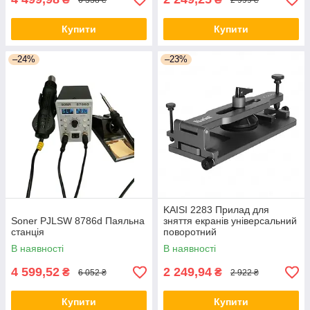
Купити
Купити
–24%
–23%
KAISI 2283 Прилад для
Soner PJLSW 8786d Паяльна
зняття екранів універсальний
станція
поворотний
В наявності
В наявності
4 599,52
2 249,94
₴
₴
6 052 ₴
2 922 ₴
Купити
Купити