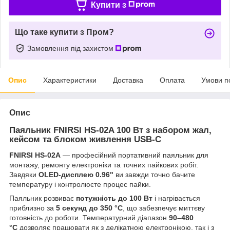
Купити з
Що таке купити з Пром?
Замовлення під захистом
Опис
Характеристики
Доставка
Оплата
Умови п
Опис
Паяльник FNIRSI HS-02A 100 Вт з набором жал,
кейсом та блоком живлення USB-C
FNIRSI HS-02A
— професійний портативний паяльник для
монтажу, ремонту електроніки та точних пайкових робіт.
Завдяки
OLED-дисплею 0.96"
ви завжди точно бачите
температуру і контролюєте процес пайки.
Паяльник розвиває
потужність до 100 Вт
і нагрівається
приблизно за
5 секунд до 350 °C
, що забезпечує миттєву
готовність до роботи. Температурний діапазон
90–480
°C
дозволяє працювати як з делікатною електронікою, так і з