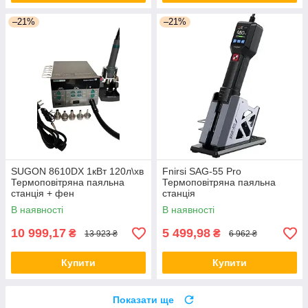
–21%
–21%
SUGON 8610DX 1кВт 120л\хв
Fnirsi SAG-55 Pro
Термоповітряна паяльна
Термоповітряна паяльна
станція + фен
станція
В наявності
В наявності
10 999,17
5 499,98
₴
₴
13 923 ₴
6 962 ₴
Купити
Купити
Показати ще