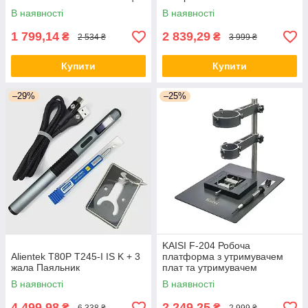
В наявності
В наявності
1 799,14
2 839,29
₴
₴
2 534 ₴
3 999 ₴
Купити
Купити
–29%
–25%
KAISI F-204 Робоча
Alientek T80P T245-I IS K + 3
платформа з утримувачем
жала Паяльник
плат та утримувачем
мікросхем
В наявності
В наявності
4 499,98
2 249,25
₴
₴
6 338 ₴
2 999 ₴