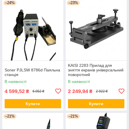
–24%
–23%
KAISI 2283 Прилад для
Soner PJLSW 8786d Паяльна
зняття екранів універсальний
станція
поворотний
В наявності
В наявності
4 599,52
2 249,94
₴
₴
6 052 ₴
2 922 ₴
Купити
Купити
–21%
–21%