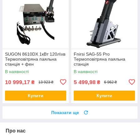
SUGON 8610DX 1кВт 120л\хв
Fnirsi SAG-55 Pro
Термоповітряна паяльна
Термоповітряна паяльна
станція + фен
станція
В наявності
В наявності
10 999,17
5 499,98
₴
₴
13 923 ₴
6 962 ₴
Купити
Купити
Показати ще
Про нас