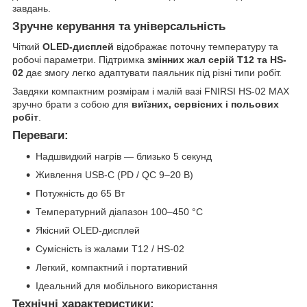
завдань.
Зручне керування та універсальність
Чіткий
OLED-дисплей
відображає поточну температуру та
робочі параметри. Підтримка
змінних жал серій T12 та HS-
02
дає змогу легко адаптувати паяльник під різні типи робіт.
Завдяки компактним розмірам і малій вазі FNIRSI HS-02 MAX
зручно брати з собою для
виїзних, сервісних і польових
робіт
.
Переваги:
Надшвидкий нагрів — близько 5 секунд
Живлення USB-C (PD / QC 9–20 В)
Потужність до 65 Вт
Температурний діапазон 100–450 °C
Якісний OLED-дисплей
Сумісність із жалами T12 / HS-02
Легкий, компактний і портативний
Ідеальний для мобільного використання
Технічні характеристики: