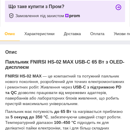
Що таке купити з Пром?
Замовлення під захистом
Опис
Характеристики
Доставка
Оплата
Умови п
Опис
Паяльник FNIRSI HS-02 MAX USB-C 65 Вт з OLED-
дисплеєм
FNIRSI HS-02 MAX
— це компактний та потужний паяльник
нового покоління, розроблений для точних електромонтажних
і ремонтних робіт. Живлення через
USB-C з підтримкою PD
та QC
дозволяє працювати від мережевих адаптерів,
павербанків або лабораторних блоків живлення, що робить
пристрій максимально універсальним.
Паяльник має потужність
до 65 Вт
та нагрівається приблизно
за
5 секунд до 350 °C
, забезпечуючи швидкий старт роботи.
Температурний діапазон
100–450 °C
підходить як для
делікатної пайки електроніки, так і для більш складних