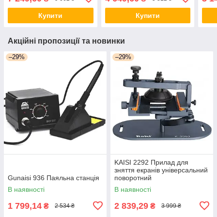
Купити
Купити
Акційні пропозиції та новинки
–29%
–29%
KAISI 2292 Прилад для
зняття екранів універсальний
Gunaisi 936 Паяльна станція
поворотний
В наявності
В наявності
1 799,14
2 839,29
₴
₴
2 534 ₴
3 999 ₴