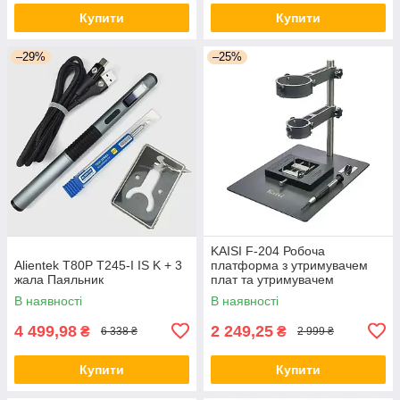
Купити
Купити
–29%
–25%
KAISI F-204 Робоча
Alientek T80P T245-I IS K + 3
платформа з утримувачем
жала Паяльник
плат та утримувачем
мікросхем
В наявності
В наявності
4 499,98
2 249,25
₴
₴
6 338 ₴
2 999 ₴
Купити
Купити