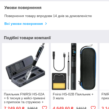
Умови повернення
Повернення товару впродовж 14 днів за домовленістю
Всі умови повернення
Подібні товари компанії
Паяльник FNIRSI HS-02A
Fnirsi HS-02B Паяльник +
FNIR
+ 6 тиснув у кейсі-тримачі
3 жала
прих
з припоєм та стружкою +
Блок живлення 100w
7 249,60
4 649,60
3 1
₴
₴
9 062 ₴
5 812 ₴