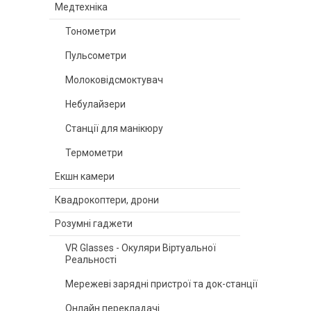
Медтехніка
Тонометри
Пульсометри
Молоковідсмоктувач
Небулайзери
Станції для манікюру
Термометри
Екшн камери
Квадрокоптери, дрони
Розумні гаджети
VR Glasses - Окуляри Віртуальної
Реальності
Мережеві зарядні пристрої та док-станції
Онлайн перекладачі