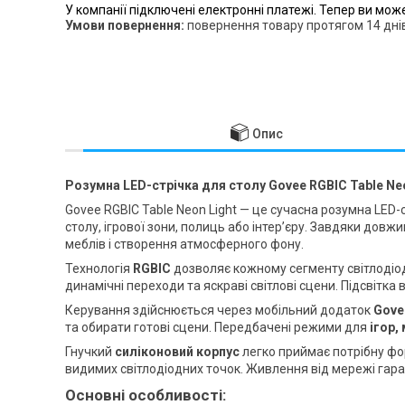
У компанії підключені електронні платежі. Тепер ви мож
повернення товару протягом 14 дні
Опис
Розумна LED-стрічка для столу Govee RGBIC Table Neo
Govee RGBIC Table Neon Light — це сучасна розумна LE
столу, ігрової зони, полиць або інтер’єру. Завдяки довжи
меблів і створення атмосферного фону.
Технологія
RGBIC
дозволяє кожному сегменту світлодіод
динамічні переходи та яскраві світлові сцени. Підсвітк
Керування здійснюється через мобільний додаток
Gove
та обирати готові сцени. Передбачені режими для
ігор,
Гнучкий
силіконовий корпус
легко приймає потрібну фор
видимих світлодіодних точок. Живлення від мережі гара
Основні особливості: