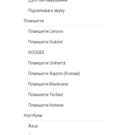
Дротові навушники
Підсилювачі звуку
Планшети
Планшети Lenovo
Планшети Oukitel
DOOGEE
Планшети Unihertz
Планшети Xiaomi (Ксяомі)
Планшети Blackview
Планшети Teclast
Планшети Hotwav
Ноутбуки
Asus