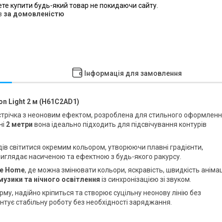
ете купити будь-який товар не покидаючи сайту.
в
за домовленістю
Інформація для замовлення
n Light 2 м (H61C2AD1)
D-стрічка з неоновим ефектом, розроблена для стильного оформлен
ні
2 метри
вона ідеально підходить для підсвічування контурів
ів світитися окремим кольором, утворюючи плавні градієнти,
а виглядає насиченою та ефектною з будь-якого ракурсу.
e Home
, де можна змінювати кольори, яскравість, швидкість аніма
 музики та нічного освітлення
із синхронізацією зі звуком.
му, надійно кріпиться та створює суцільну неонову лінію без
нтує стабільну роботу без необхідності заряджання.