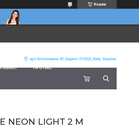
Кошик
вул Антоновича 40 (індекс 01033), Київ, Україна
А ОБМІН
ПРО НАС
E NEON LIGHT 2 М