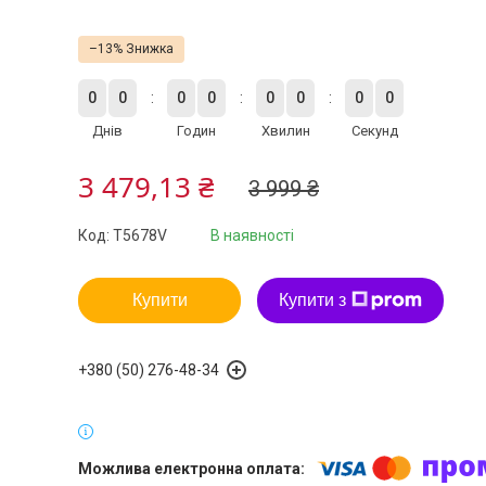
–13%
0
0
0
0
0
0
0
0
Днів
Годин
Хвилин
Секунд
3 479,13 ₴
3 999 ₴
Код:
T5678V
В наявності
Купити
Купити з
+380 (50) 276-48-34