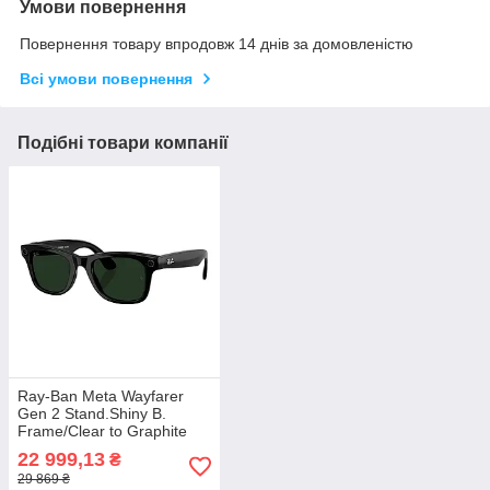
Умови повернення
Повернення товару впродовж 14 днів за домовленістю
Всі умови повернення
Подібні товари компанії
Ray-Ban Meta Wayfarer
Gen 2 Stand.Shiny B.
Frame/Clear to Graphite
Green Transit.Lens (М)
22 999,13
₴
(RW4012 601/1M 50-22)
29 869 ₴
Смарт-окуляри