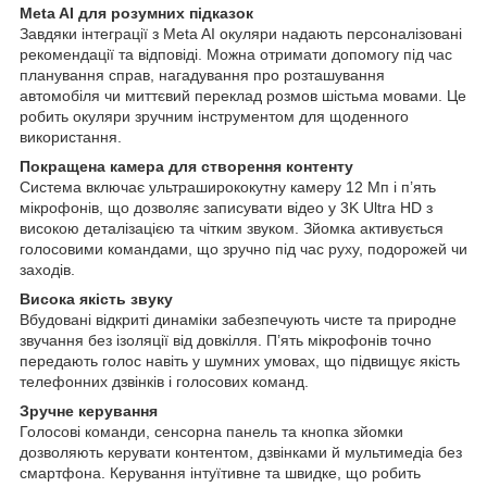
Meta AI для розумних підказок
Завдяки інтеграції з Meta AI окуляри надають персоналізовані
рекомендації та відповіді. Можна отримати допомогу під час
планування справ, нагадування про розташування
автомобіля чи миттєвий переклад розмов шістьма мовами. Це
робить окуляри зручним інструментом для щоденного
використання.
Покращена камера для створення контенту
Система включає ультраширококутну камеру 12 Мп і п’ять
мікрофонів, що дозволяє записувати відео у 3K Ultra HD з
високою деталізацією та чітким звуком. Зйомка активується
голосовими командами, що зручно під час руху, подорожей чи
заходів.
Висока якість звуку
Вбудовані відкриті динаміки забезпечують чисте та природне
звучання без ізоляції від довкілля. П’ять мікрофонів точно
передають голос навіть у шумних умовах, що підвищує якість
телефонних дзвінків і голосових команд.
Зручне керування
Голосові команди, сенсорна панель та кнопка зйомки
дозволяють керувати контентом, дзвінками й мультимедіа без
смартфона. Керування інтуїтивне та швидке, що робить