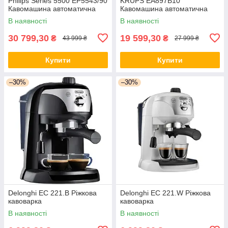
Philips Series 5500 EP5543/90
KRUPS EA897B10
Кавомашина автоматична
Кавомашина автоматична
В наявності
В наявності
30 799,30
19 599,30
₴
₴
43 999 ₴
27 999 ₴
Купити
Купити
–30%
–30%
Delonghi EC 221.B Ріжкова
Delonghi EC 221.W Ріжкова
кавоварка
кавоварка
В наявності
В наявності