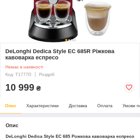
DeLonghi Dedica Style EC 685R Ріжкова
кавоварка еспресо
Немає в наявності
Код: T1777D
Роздріб
10 999
₴
Опис
Характеристики
Доставка
Оплата
Умови п
Опис
DeLonghi Dedica Style EC 685 Рожкова кавоварка еспресо