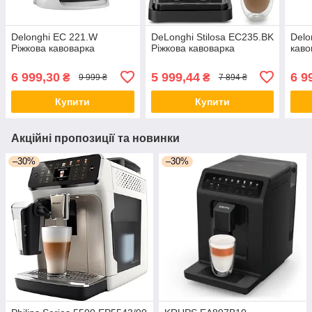
Delonghi EC 221.W
DeLonghi Stilosa EC235.BK
Delo
Ріжкова кавоварка
Ріжкова кавоварка
каво
6 999,30
5 999,44
6 9
₴
₴
9 999 ₴
7 894 ₴
Купити
Купити
Акційні пропозиції та новинки
–30%
–30%