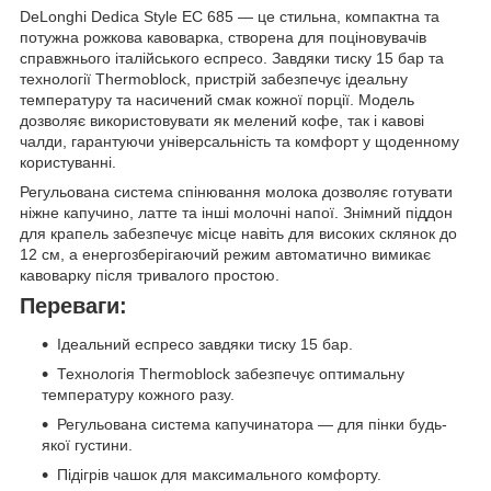
DeLonghi Dedica Style EC 685 — це стильна, компактна та
потужна рожкова кавоварка, створена для поціновувачів
справжнього італійського еспресо. Завдяки тиску 15 бар та
технології Thermoblock, пристрій забезпечує ідеальну
температуру та насичений смак кожної порції. Модель
дозволяє використовувати як мелений кофе, так і кавові
чалди, гарантуючи універсальність та комфорт у щоденному
користуванні.
Регульована система спінювання молока дозволяє готувати
ніжне капучино, латте та інші молочні напої. Знімний піддон
для крапель забезпечує місце навіть для високих склянок до
12 см, а енергозберігаючий режим автоматично вимикає
кавоварку після тривалого простою.
Переваги:
Ідеальний еспресо завдяки тиску 15 бар.
Технологія Thermoblock забезпечує оптимальну
температуру кожного разу.
Регульована система капучинатора — для пінки будь-
якої густини.
Підігрів чашок для максимального комфорту.