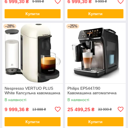
6 999,30
6 999,30
₴
₴
9 999 ₴
9 999 ₴
Купити
Купити
–28%
–25%
Nespresso VERTUO PLUS
Philips EP5447/90
White Капсульна кавомашина
Кавомашина автоматична
В наявності
В наявності
9 999,36
25 499,25
₴
₴
13 888 ₴
33 999 ₴
Купити
Купити