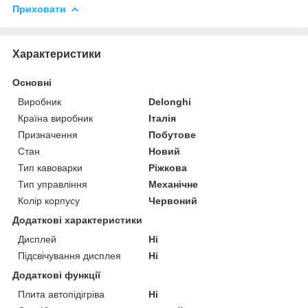
Приховати
Характеристики
Основні
Виробник
Delonghi
Країна виробник
Італія
Призначення
Побутове
Стан
Новий
Тип кавоварки
Ріжкова
Тип управління
Механічне
Колір корпусу
Червоний
Додаткові характеристики
Дисплей
Ні
Підсвічування дисплея
Ні
Додаткові функції
Плита автопідігріва
Ні