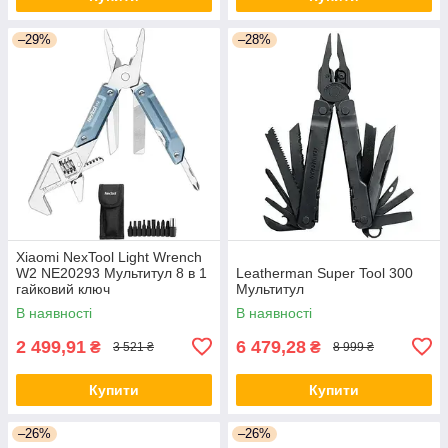
–29%
–28%
Xiaomi NexTool Light Wrench
W2 NE20293 Мультитул 8 в 1
Leatherman Super Tool 300
гайковий ключ
Мультитул
В наявності
В наявності
2 499,91
6 479,28
₴
₴
3 521 ₴
8 999 ₴
Купити
Купити
–26%
–26%