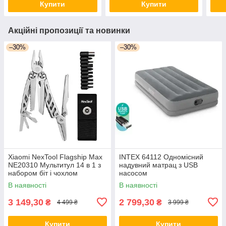
Купити
Купити
Акційні пропозиції та новинки
–30%
–30%
Xiaomi NexTool Flagship Max
INTEX 64112 Одномісний
NE20310 Мультитул 14 в 1 з
надувний матрац з USB
набором біт і чохлом
насосом
В наявності
В наявності
3 149,30
2 799,30
₴
₴
4 499 ₴
3 999 ₴
Купити
Купити