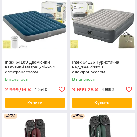
Intex 64189 Двомісний
Intex 64126 Туристична
надувний матрац-ліжко з
надувне ліжко з
електронасосом
електронасосом
В наявності
В наявності
2 999,96
3 699,26
₴
₴
4 054 ₴
4 999 ₴
Купити
Купити
–25%
–25%