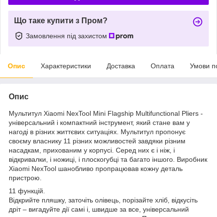
Що таке купити з Пром?
Замовлення під захистом
Опис
Характеристики
Доставка
Оплата
Умови п
Опис
Мультитул Xiaomi NexTool Mini Flagship Multifunctional Pliers -
універсальний і компактний інструмент, який стане вам у
нагоді в різних життєвих ситуаціях. Мультитул пропонує
своєму власнику 11 різних можливостей завдяки різним
насадкам, прихованим у корпусі. Серед них є і ніж, і
відкривалки, і ножиці, і плоскогубці та багато іншого. Виробник
Xiaomi NexTool шанобливо пропрацював кожну деталь
пристрою.
11 функцій.
Відкрийте пляшку, заточіть олівець, порізайте хліб, відкусіть
дріт – вигадуйте дії самі і, швидше за все, універсальний