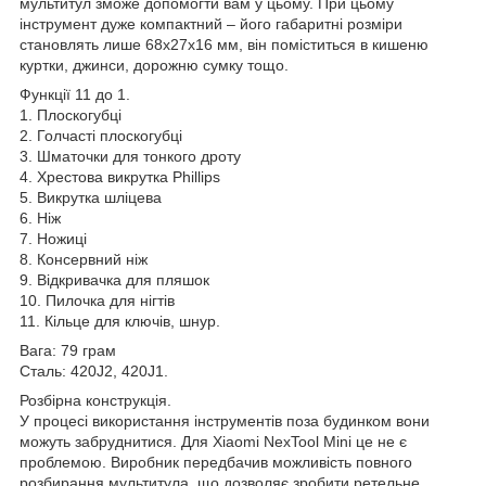
мультитул зможе допомогти вам у цьому. При цьому
інструмент дуже компактний – його габаритні розміри
становлять лише 68х27х16 мм, він поміститься в кишеню
куртки, джинси, дорожню сумку тощо.
Функції 11 до 1.
1. Плоскогубці
2. Голчасті плоскогубці
3. Шматочки для тонкого дроту
4. Хрестова викрутка Phillips
5. Викрутка шліцева
6. Ніж
7. Ножиці
8. Консервний ніж
9. Відкривачка для пляшок
10. Пилочка для нігтів
11. Кільце для ключів, шнур.
Вага: 79 грам
Сталь: 420J2, 420J1.
Розбірна конструкція.
У процесі використання інструментів поза будинком вони
можуть забруднитися. Для Xiaomi NexTool Mini це не є
проблемою. Виробник передбачив можливість повного
розбирання мультитула, що дозволяє зробити ретельне