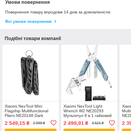
Умови повернення
Повернення товару впродовж 14 днів за домовленістю
Всі умови повернення
Подібні товари компанії
Xiaomi NexTool Mini
Xiaomi NexTool Light
Xiao
Flagship Multifunctional
Wrench W2 NE20293
Multi
Pliers NE20148 Dark
Мультитул 8 в 1 гайковий
NE20
Мультитул 11 в 1
ключ
2 549,15
2 499,91
2 3
₴
₴
2 999 ₴
3 521 ₴