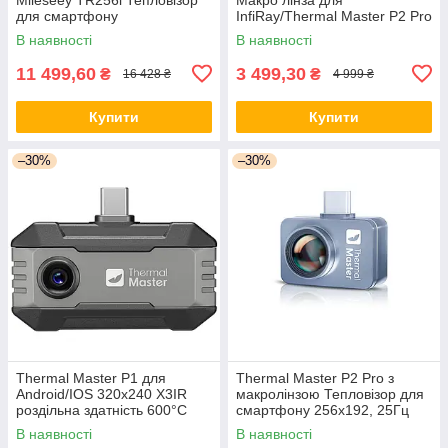
для смартфону
InfiRay/Thermal Master P2 Pro
В наявності
В наявності
11 499,60
3 499,30
₴
₴
16 428 ₴
4 999 ₴
Купити
Купити
–30%
–30%
Thermal Master P1 для
Thermal Master P2 Pro з
Android/IOS 320x240 X3IR
макролінзою Тепловізор для
роздільна здатність 600°C
смартфону 256х192, 25Гц
Тепловізор для смартфону
В наявності
В наявності