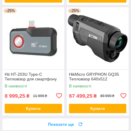
–25%
–25%
Hti HT-203U Type-C
HikMicro GRYPHON GQ35
Тепловізор для смартфону
Тепловізор 640x512
В наявності
В наявності
8 999,25
67 499,25
₴
₴
11 999 ₴
89 999 ₴
Купити
Купити
Показати ще