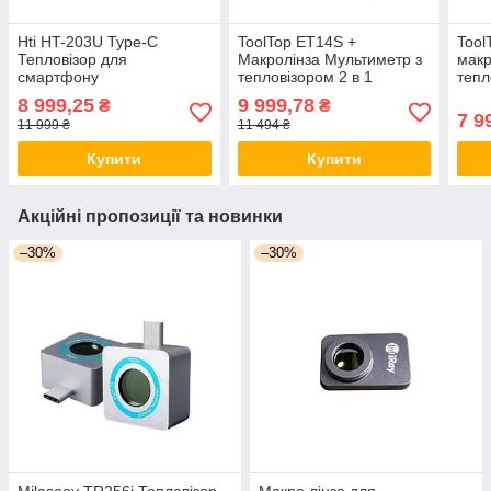
Hti HT-203U Type-C
ToolTop ET14S +
Tool
Тепловізор для
Макролінза Мультиметр з
макр
смартфону
тепловізором 2 в 1
тепл
8 999,25
9 999,78
₴
₴
7 9
11 999 ₴
11 494 ₴
Купити
Купити
Акційні пропозиції та новинки
–30%
–30%
Mileseey TR256i Тепловізор
Макро лінза для