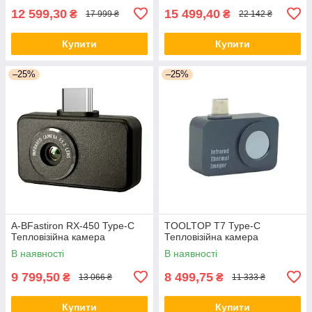
12 599,30
15 499,40
₴
₴
17 999 ₴
22 142 ₴
Купити
Купити
–25%
–25%
A-BFastiron RX-450 Type-C
TOOLTOP T7 Type-C
Тепловізійна камера
Тепловізійна камера
В наявності
В наявності
9 799,50
8 499,75
₴
₴
13 066 ₴
11 333 ₴
Купити
Купити