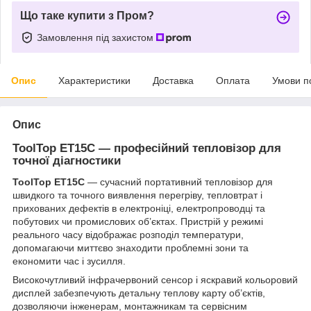
Що таке купити з Пром?
Замовлення під захистом
Опис
Характеристики
Доставка
Оплата
Умови п
Опис
ToolTop ET15C — професійний тепловізор для
точної діагностики
ToolTop ET15C
— сучасний портативний тепловізор для
швидкого та точного виявлення перегріву, тепловтрат і
прихованих дефектів в електроніці, електропроводці та
побутових чи промислових об’єктах. Пристрій у режимі
реального часу відображає розподіл температури,
допомагаючи миттєво знаходити проблемні зони та
економити час і зусилля.
Високочутливий інфрачервоний сенсор і яскравий кольоровий
дисплей забезпечують детальну теплову карту об’єктів,
дозволяючи інженерам, монтажникам та сервісним