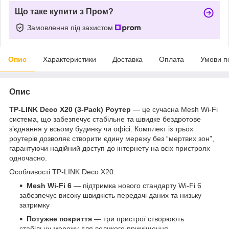
Що таке купити з Пром?
Замовлення під захистом
Опис
Характеристики
Доставка
Оплата
Умови п
Опис
TP-LINK Deco X20 (3-Pack) Роутер
— це сучасна Mesh Wi-Fi
система, що забезпечує стабільне та швидке бездротове
з’єднання у всьому будинку чи офісі. Комплект із трьох
роутерів дозволяє створити єдину мережу без “мертвих зон”,
гарантуючи надійний доступ до інтернету на всіх пристроях
одночасно.
Особливості TP-LINK Deco X20:
Mesh Wi-Fi 6
— підтримка нового стандарту Wi-Fi 6
забезпечує високу швидкість передачі даних та низьку
затримку
Потужне покриття
— три пристрої створюють
стабільну мережу для великого приміщення