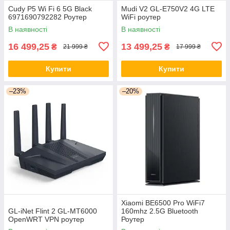
Cudy P5 Wi Fi 6 5G Black
Mudi V2 GL-E750V2 4G LTE
6971690792282 Роутер
WiFi роутер
В наявності
В наявності
16 499,25
13 499,25
₴
₴
21 999 ₴
17 999 ₴
Купити
Купити
–23%
–20%
Xiaomi BE6500 Pro WiFi7
GL-iNet Flint 2 GL-MT6000
160mhz 2.5G Bluetooth
OpenWRT VPN роутер
Роутер