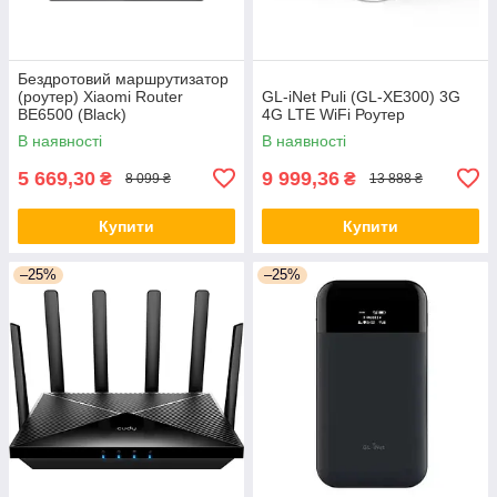
Бездротовий маршрутизатор
(роутер) Xiaomi Router
GL-iNet Puli (GL-XE300) 3G
BE6500 (Black)
4G LTE WiFi Роутер
В наявності
В наявності
5 669,30
9 999,36
₴
₴
8 099 ₴
13 888 ₴
Купити
Купити
–25%
–25%