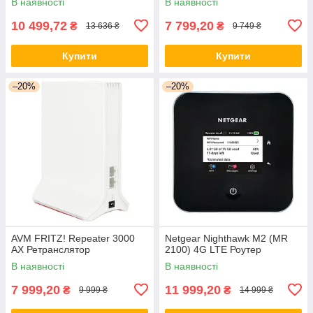
В наявності
В наявності
10 499,72
7 799,20
₴
₴
13 636 ₴
9 749 ₴
Купити
Купити
–20%
–20%
AVM FRITZ! Repeater 3000
Netgear Nighthawk M2 (MR
AX Ретранслятор
2100) 4G LTE Роутер
В наявності
В наявності
7 999,20
11 999,20
₴
₴
9 999 ₴
14 999 ₴