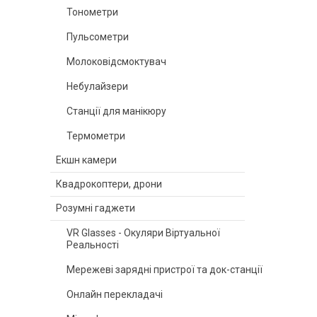
Тонометри
Пульсометри
Молоковідсмоктувач
Небулайзери
Станції для манікюру
Термометри
Екшн камери
Квадрокоптери, дрони
Розумні гаджети
VR Glasses - Окуляри Віртуальної
Реальності
Мережеві зарядні пристрої та док-станції
Онлайн перекладачі