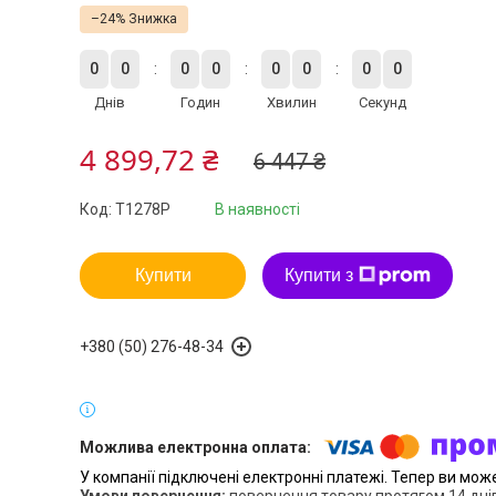
–24%
0
0
0
0
0
0
0
0
Днів
Годин
Хвилин
Секунд
4 899,72 ₴
6 447 ₴
Код:
T1278P
В наявності
Купити
Купити з
+380 (50) 276-48-34
У компанії підключені електронні платежі. Тепер ви мож
повернення товару протягом 14 дні