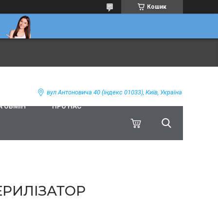
Кошик
вул Антоновича 40 (індекс 01033), Київ, Україна
А ОБМІН
ПРО НАС
ЕРИЛІЗАТОР