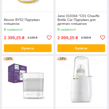
Jane 010344 °C01 Chauffe
Beurer BY52 Підігрівач
Bottle Car Підігрівач для
пляшечок
дитячих пляшечок
В наявності
В наявності
2 399,25
2 999,25
₴
₴
3 199 ₴
3 999 ₴
Купити
Купити
–24%
–24%