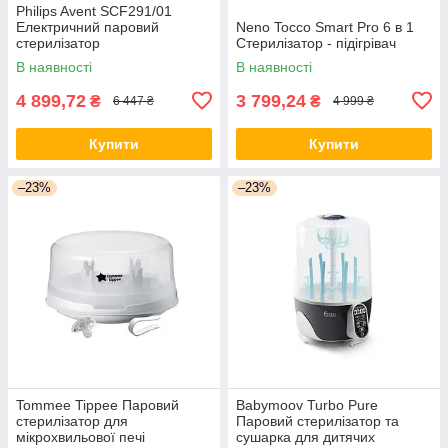
Philips Avent SCF291/01
Електричний паровий
Neno Tocco Smart Pro 6 в 1
стерилізатор
Стерилізатор - підігрівач
В наявності
В наявності
4 899,72
3 799,24
₴
₴
6 447 ₴
4 999 ₴
Купити
Купити
–23%
–23%
Tommee Tippee Паровий
Babymoov Turbo Pure
стерилізатор для
Паровий стерилізатор та
мікрохвильової печі
сушарка для дитячих