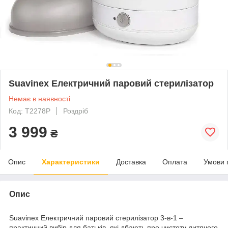
Suavinex Електричний паровий стерилізатор
Немає в наявності
Код: T2278P
Роздріб
3 999
₴
Опис
Характеристики
Доставка
Оплата
Умови 
Опис
Suavinex Електричний паровий стерилізатор 3-в-1 –
практичний вибір для батьків, які дбають про чистоту дитячого