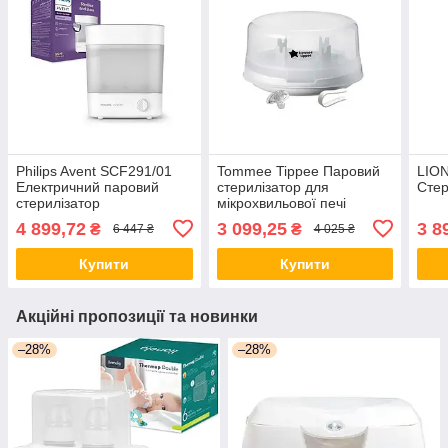
Philips Avent SCF291/01
Tommee Tippee Паровий
LION
Електричний паровий
стерилізатор для
Стер
стерилізатор
мікрохвильової печі
4 899,72
3 099,25
3 8
₴
₴
6 447 ₴
4 025 ₴
Купити
Купити
Акційні пропозиції та новинки
–28%
–28%