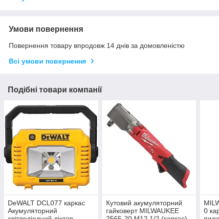
Умови повернення
Повернення товару впродовж 14 днів за домовленістю
Всі умови повернення
Подібні товари компанії
DeWALT DCL077 каркас
Кутовий акумуляторний
MIL
Акумуляторний
гайковерт MILWAUKEE
0 ка
світлодіодний ліхтар
2565-20 M12 1/2 (каркас)
пила