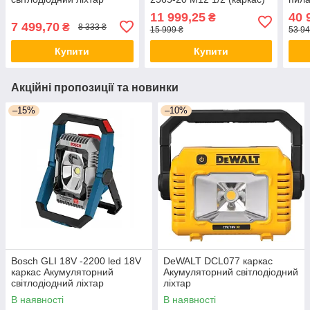
11 999,25
40 
₴
7 499,70
₴
8 333 ₴
15 999 ₴
53 94
Купити
Купити
Акційні пропозиції та новинки
–15%
–10%
Bosch GLI 18V -2200 led 18V
DeWALT DCL077 каркас
каркас Акумуляторний
Акумуляторний світлодіодний
світлодіодний ліхтар
ліхтар
В наявності
В наявності