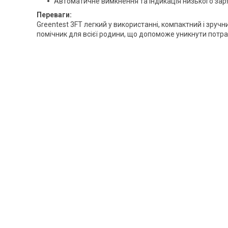
Автоматичне вимкнення та індикація низького зар
Переваги:
Greentest 3FT легкий у використанні, компактний і зруч
помічник для всієї родини, що допоможе уникнути потра