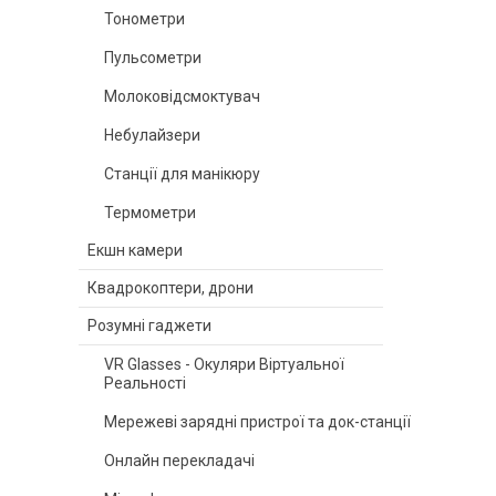
Тонометри
Пульсометри
Молоковідсмоктувач
Небулайзери
Станції для манікюру
Термометри
Екшн камери
Квадрокоптери, дрони
Розумні гаджети
VR Glasses - Окуляри Віртуальної
Реальності
Мережеві зарядні пристрої та док-станції
Онлайн перекладачі