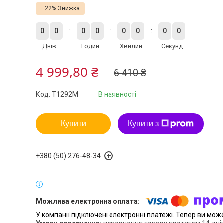
–22%
0
0
0
0
0
0
0
0
Днів
Годин
Хвилин
Секунд
4 999,80 ₴
6 410 ₴
Код:
T1292M
В наявності
Купити
Купити з
+380 (50) 276-48-34
У компанії підключені електронні платежі. Тепер ви мож
повернення товару протягом 14 дні