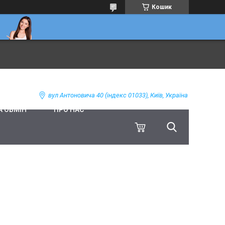
Кошик
вул Антоновича 40 (індекс 01033), Київ, Україна
А ОБМІН
ПРО НАС