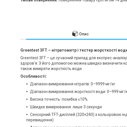
Опис
Greentest 3FT – нітратометр і тестер жорсткості вод
Greentest 3FT – це сучасний прилад для експрес-аналізу 
здоров’я. З його допомогою можна швидко визначити кон
також виміряти жорсткість води.
Особливості:
Діапазон вимірювання нітратів: 0–9999 мг/кг
Діапазон вимірювання жорсткості води: 0–999 мг/
Висока точність: похибка ≤10%
Швидке вимірювання: лише 3 секунди
Сенсорний TFT-дисплей (320×240) з кольоровою ін
перевищення)