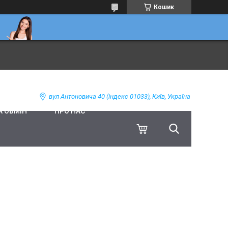
Кошик
вул Антоновича 40 (індекс 01033), Київ, Україна
А ОБМІН
ПРО НАС