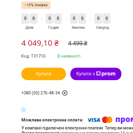
–10%
0
0
0
0
0
0
0
0
Днів
Годин
Хвилин
Секунд
4 049,10 ₴
4 499 ₴
Код:
T3171D
В наявності
Купити
Купити з
+380 (50) 276-48-34
У компанії підключені електронні платежі. Тепер ви мож
повернення товару протягом 14 дні