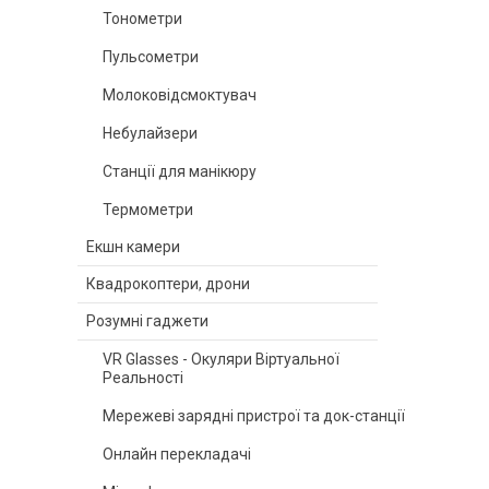
Тонометри
Пульсометри
Молоковідсмоктувач
Небулайзери
Станції для манікюру
Термометри
Екшн камери
Квадрокоптери, дрони
Розумні гаджети
VR Glasses - Окуляри Віртуальної
Реальності
Мережеві зарядні пристрої та док-станції
Онлайн перекладачі