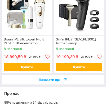
Braun IPL Silk Expert Pro 5
Silk`n IPL 7 (SEV1PE1001)
PL5159 Фотоепілятор
Фотоепілятор
В наявності
В наявності
18 999,50
19 199,20
₴
₴
24 050 ₴
23 999 ₴
Купити
Купити
Показати ще
Про нас
88% позитивних з 34 відгуків за рік