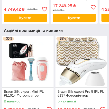
17 249,25
₴
4 749,42
4 2
₴
6 089 ₴
22 999 ₴
Купити
Купити
Акційні пропозиції та новинки
–30%
–25%
Braun Silk-expert Mini IPL
Braun Silk-expert Pro 5 IPL PL
PL1014 Фотоепілятор
5137 Фотоепілятор
В наявності
В наявності