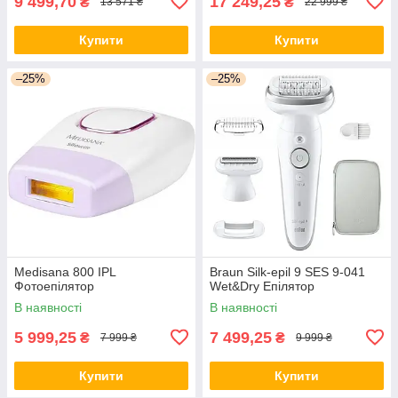
9 499,70
17 249,25
₴
₴
13 571 ₴
22 999 ₴
Купити
Купити
–25%
–25%
Medisana 800 IPL
Braun Silk-epil 9 SES 9-041
Фотоепілятор
Wet&Dry Епілятор
В наявності
В наявності
5 999,25
7 499,25
₴
₴
7 999 ₴
9 999 ₴
Купити
Купити