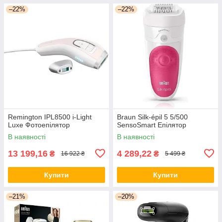
–22%
–22%
Remington IPL8500 i-Light
Braun Silk-épil 5 5/500
Luxe Фотоепілятор
SensoSmart Епілятор
В наявності
В наявності
13 199,16
4 289,22
₴
₴
16 922 ₴
5 499 ₴
Купити
Купити
–21%
–20%