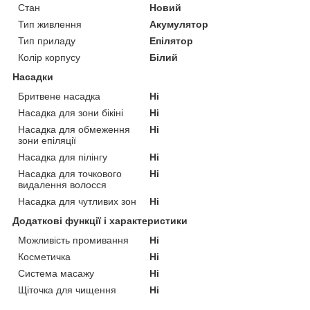
Стан
Новий
Тип живлення
Акумулятор
Тип приладу
Епілятор
Колір корпусу
Білий
Насадки
Бритвене насадка
Ні
Насадка для зони бікіні
Ні
Насадка для обмеження
Ні
зони епіляції
Насадка для пілінгу
Ні
Насадка для точкового
Ні
видалення волосся
Насадка для чутливих зон
Ні
Додаткові функції і характеристики
Можливість промивання
Ні
Косметичка
Ні
Система масажу
Ні
Щіточка для чищення
Ні