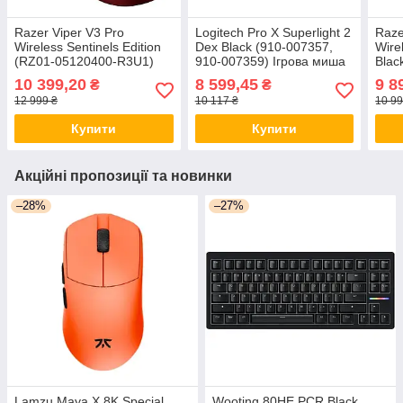
Razer Viper V3 Pro
Logitech Pro X Superlight 2
Raze
Wireless Sentinels Edition
Dex Black (910-007357,
Wire
(RZ01-05120400-R3U1)
910-007359) Ігрова миша
Blac
Ігрова миша
R3WL
10 399,20
8 599,45
9 8
₴
₴
12 999 ₴
10 117 ₴
10 99
Купити
Купити
Акційні пропозиції та новинки
–28%
–27%
Lamzu Maya X 8K Special
Wooting 80HE PCR Black