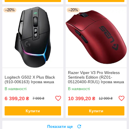
–20%
–20%
Razer Viper V3 Pro Wireless
Logitech G502 X Plus Black
Sentinels Edition (RZ01-
(910-006163) Ігрова миша
05120400-R3U1) Ігрова миша
В наявності
В наявності
6 399,20
10 399,20
₴
₴
7 999 ₴
12 999 ₴
Купити
Купити
Показати ще