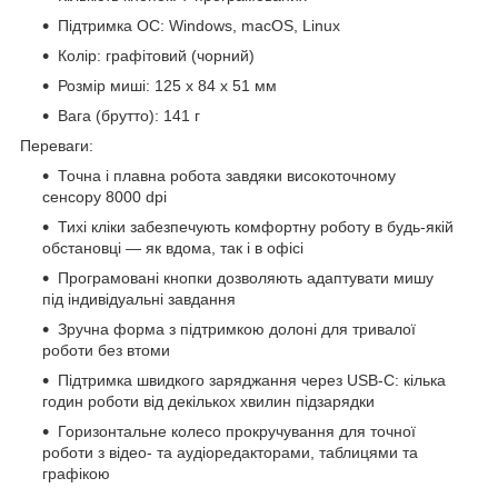
Підтримка ОС: Windows, macOS, Linux
Колір: графітовий (чорний)
Розмір миші: 125 x 84 x 51 мм
Вага (брутто): 141 г
Переваги:
Точна і плавна робота завдяки високоточному
сенсору 8000 dpi
Тихі кліки забезпечують комфортну роботу в будь-якій
обстановці — як вдома, так і в офісі
Програмовані кнопки дозволяють адаптувати мишу
під індивідуальні завдання
Зручна форма з підтримкою долоні для тривалої
роботи без втоми
Підтримка швидкого заряджання через USB-C: кілька
годин роботи від декількох хвилин підзарядки
Горизонтальне колесо прокручування для точної
роботи з відео- та аудіоредакторами, таблицями та
графікою