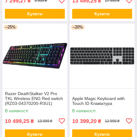
7 299,27
13 499,25
₴
₴
9 999 ₴
17 999 ₴
Купити
Купити
–25%
–20%
Razer DeathStalker V2 Pro
TKL Wireless ENG Red switch
Apple Magic Keyboard with
(RZ03-04370200-R3U1)
Touch ID Клавіатура
Ігрова клавіатура
В наявності
В наявності
10 499,25
10 399,20
₴
₴
13 999 ₴
12 999 ₴
Купити
Купити