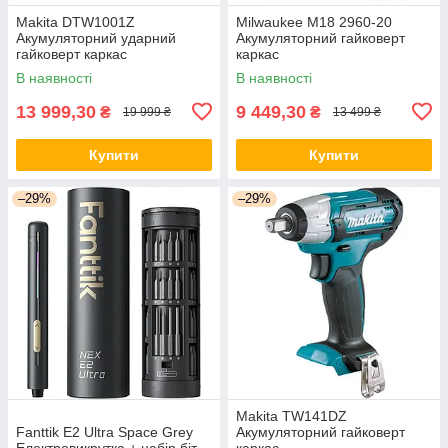
Makita DTW1001Z
Milwaukee M18 2960-20
Акумуляторний ударний
Акумуляторний гайковерт
гайковерт каркас
каркас
В наявності
В наявності
13 999,30
9 449,30
₴
₴
19 999 ₴
13 499 ₴
Купити
Купити
–29%
–29%
Makita TW141DZ
Fanttik E2 Ultra Space Grey
Акумуляторний гайковерт
Електровикрутка + набір біт
каркас