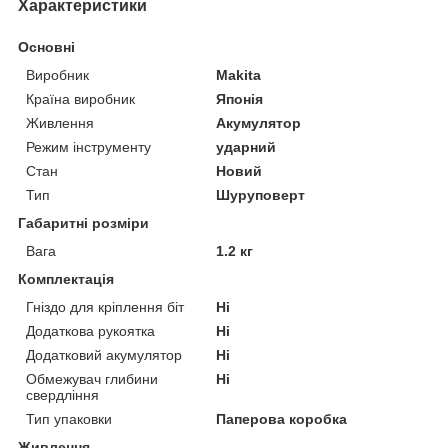
Характеристики
Основні
Виробник
Makita
Країна виробник
Японія
Живлення
Акумулятор
Режим інструменту
ударний
Стан
Новий
Тип
Шуруповерт
Габаритні розміри
Вага
1.2 кг
Комплектація
Гніздо для кріплення біт
Ні
Додаткова рукоятка
Ні
Додатковий акумулятор
Ні
Обмежувач глибини
Ні
свердління
Тип упаковки
Паперова коробка
Живлення