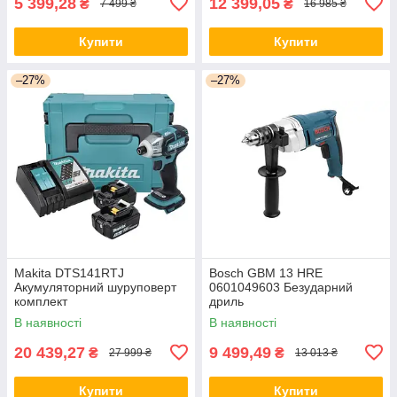
5 399,28
12 399,05
₴
₴
7 499 ₴
16 985 ₴
Купити
Купити
–27%
–27%
Makita DTS141RTJ
Bosch GBM 13 HRE
Акумуляторний шуруповерт
0601049603 Безударний
комплект
дриль
В наявності
В наявності
20 439,27
9 499,49
₴
₴
27 999 ₴
13 013 ₴
Купити
Купити