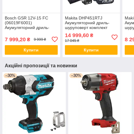
Bosch GSR 12V-15 FC
Makita DHP451RTJ
Maki
(06019F6001)
Акумуляторний дриль-
Аку
Акумуляторний дриль-
шуруповерт комплект
шуру
шуруповерт комплект
14 999,60
₴
7 999,20
8 2
₴
9 999 ₴
17 045 ₴
Купити
Купити
Акційні пропозиції та новинки
–30%
–30%