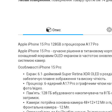
Опис
Apple iPhone 15 Pro 128GB з процесором A17 Pro
Apple iPhone 15 Pro - сучасне рішення в титановому корпус
оснащений яскравим OLED-екраном із частотою оновлен
системою камер.
Особливості iPhone 15 Pro:
Екран: 6.1-дюймовий Super Retina XDR OLED з розд
забезпечує плавне зображення та високу чіткість.
Процесор: 6-ядерний A17 Pro з графічним чіпом на 6
фото/відео.
Пам'ять: 128 ГБ вбудованого накопичувача та 8 ГБ
затримок.
Камери: потрійна основна камера 48+12+12 Мп з п
Фронтальна камера - 12 Мп.
Оптичний зум: до 6х (3х збільшення, 2х зменшення)