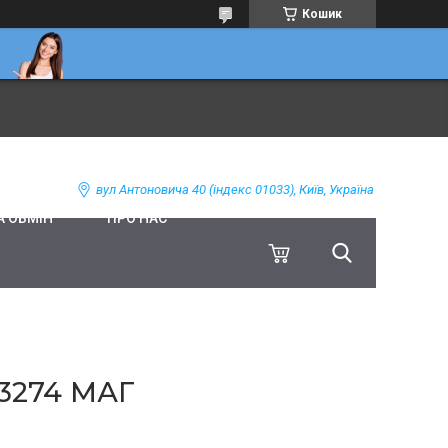
Кошик
вул Антоновича 40 (індекс 01033), Київ, Україна
А ОБМІН
ПРО НАС
 3274 МАГ