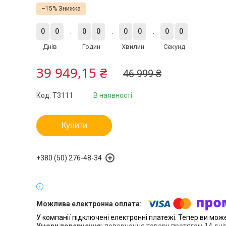
–15%
0
0
0
0
0
0
0
0
Днів
Годин
Хвилин
Секунд
39 949,15 ₴
46 999 ₴
Код:
T3111
В наявності
Купити
+380 (50) 276-48-34
У компанії підключені електронні платежі. Тепер ви мож
повернення товару протягом 14 дні