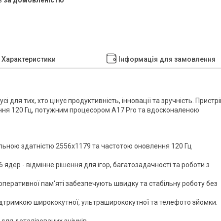
Характеристики
Інформація для замовлення
і для тих, хто цінує продуктивність, інновації та зручність. Пристрі
ня 120 Гц, потужним процесором A17 Pro та вдосконаленою
ільною здатністю 2556x1179 та частотою оновлення 120 Гц
 ядер - відмінне рішення для ігор, багатозадачності та роботи з
 оперативної пам'яті забезпечують швидку та стабільну роботу без
ідтримкою ширококутної, ультраширококутної та телефото зйомки.
 для деталізованих знімків.