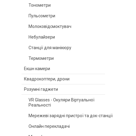
Тонометри
Пульсометри
Молоковідсмоктувач
Небулайзери
Станції для манікюру
Термометри
Екшн камери
Квадрокоптери, дрони
Розумні гаджети
VR Glasses - Окуляри Віртуальної
Реальності
Мережеві зарядні пристрої та док-станції
Онлайн перекладачі