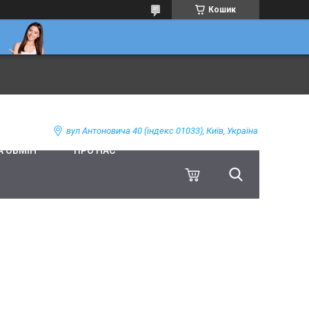
Кошик
вул Антоновича 40 (індекс 01033), Київ, Україна
А ОБМІН
ПРО НАС