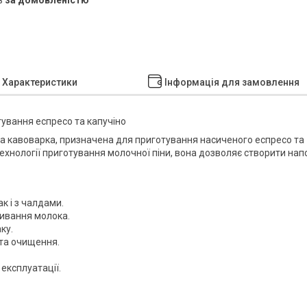
Характеристики
Інформація для замовлення
тування еспресо та капучіно
ва кавоварка, призначена для приготування насиченого еспресо та
технології приготування молочної піни, вона дозволяє створити нап
к і з чалдами.
бивання молока.
ку.
 та очищення.
експлуатації.