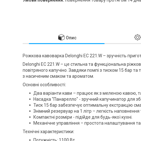
Опис
Рожкова кавоварка Delonghi EC 221.W – зручність приго
Delonghi EC 221.W – це стильна та функціональна ріжко
повітряного капучіно. Завдяки помпі з тиском 15 бар та 
з насиченим смаком та ароматом.
Основні особливості:
Два варіанти кави – працює як з меленою кавою, та
Насадка "Панарелло" - зручний капучинатор для з
Тиск 15 бар забезпечує оптимальну екстракцію сма
Знімний резервуар на 1 літр – легкість наповнення
Компактні розміри - підійде для будь-якої кухні.
Механічне управління – простота налаштування та 
Технічні характеристики:
Потужність: 1100 Вт