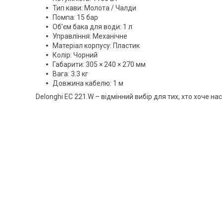
Тип кави: Молота / Чалди
Помпа: 15 бар
Об'єм бака для води: 1 л
Управління: Механічне
Матеріал корпусу: Пластик
Колір: Чорний
Габарити: 305 × 240 × 270 мм
Вага: 3.3 кг
Довжина кабелю: 1 м
Delonghi EC 221.W – відмінний вибір для тих, хто хоче