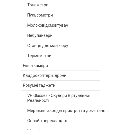
Тонометри
Пульсометри
Молоковідсмоктувач
Небулайзери
Станції для манікюру
Термометри
Екшн камери
Квадрокоптери, дрони
Розумні гаджети
VR Glasses - Окуляри Віртуальної
Реальності
Мережеві зарядні пристрої та док-станції
Онлайн перекладачі