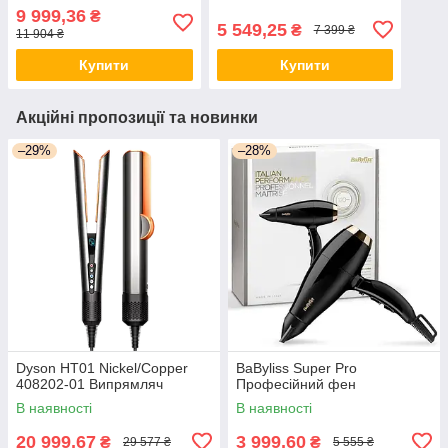
волосся
9 999,36
₴
5 549,25
₴
7 399 ₴
11 904 ₴
Купити
Купити
Акційні пропозиції та новинки
–29%
–28%
Dyson HT01 Nickel/Copper
BaByliss Super Pro
408202-01 Випрямляч
Професійний фен
В наявності
В наявності
20 999,67
3 999,60
₴
₴
29 577 ₴
5 555 ₴