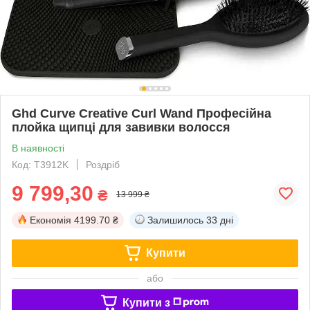
Ghd Curve Creative Curl Wand Професійна
плойка щипці для завивки волосся
В наявності
Код: T3912K
Роздріб
9 799,30
₴
13 999 ₴
Економія
4199.70 ₴
Залишилось
33 дні
Купити
або
Купити з