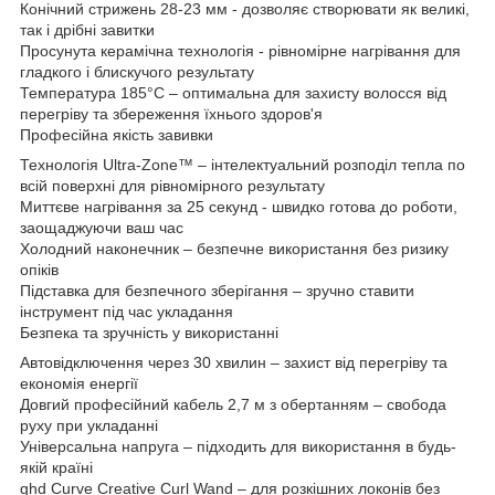
Конічний стрижень 28-23 мм - дозволяє створювати як великі,
так і дрібні завитки
Просунута керамічна технологія - рівномірне нагрівання для
гладкого і блискучого результату
Температура 185°C – оптимальна для захисту волосся від
перегріву та збереження їхнього здоров'я
Професійна якість завивки
Технологія Ultra-Zone™ – інтелектуальний розподіл тепла по
всій поверхні для рівномірного результату
Миттєве нагрівання за 25 секунд - швидко готова до роботи,
заощаджуючи ваш час
Холодний наконечник – безпечне використання без ризику
опіків
Підставка для безпечного зберігання – зручно ставити
інструмент під час укладання
Безпека та зручність у використанні
Автовідключення через 30 хвилин – захист від перегріву та
економія енергії
Довгий професійний кабель 2,7 м з обертанням – свобода
руху при укладанні
Універсальна напруга – підходить для використання в будь-
якій країні
ghd Curve Creative Curl Wand – для розкішних локонів без