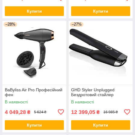
Купити
Купити
–28%
–27%
BaByliss Air Pro Професійний
GHD Styler Unplugged
фен
Бездротовий стайлер
В наявності
В наявності
4 049,28
12 399,05
₴
₴
5 624 ₴
16 985 ₴
Купити
Купити