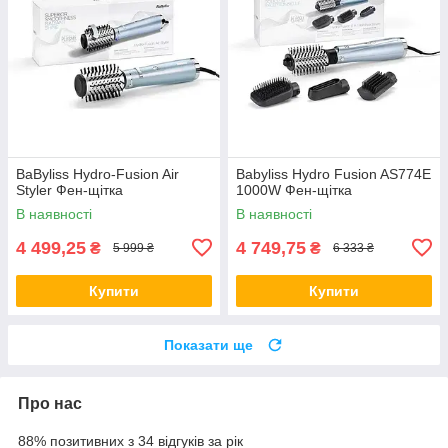
BaByliss Hydro-Fusion Air
Babyliss Hydro Fusion AS774E
Styler Фен-щітка
1000W Фен-щітка
В наявності
В наявності
4 499,25
4 749,75
₴
₴
5 999 ₴
6 333 ₴
Купити
Купити
Показати ще
Про нас
88% позитивних з 34 відгуків за рік