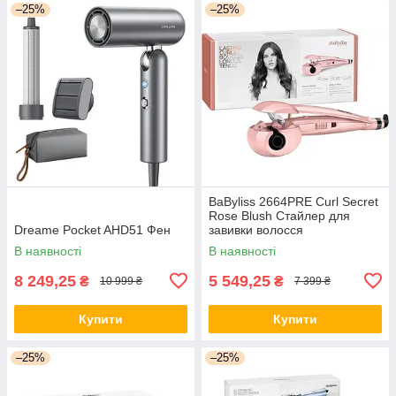
–25%
–25%
BaByliss 2664PRE Curl Secret
Rose Blush Стайлер для
Dreame Pocket AHD51 Фен
завивки волосся
В наявності
В наявності
8 249,25
5 549,25
₴
₴
10 999 ₴
7 399 ₴
Купити
Купити
–25%
–25%