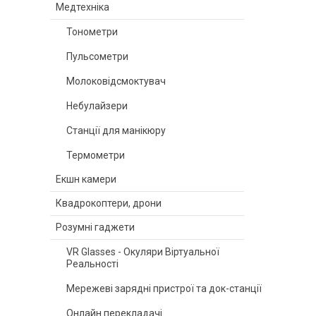
Медтехніка
Тонометри
Пульсометри
Молоковідсмоктувач
Небулайзери
Станції для манікюру
Термометри
Екшн камери
Квадрокоптери, дрони
Розумні гаджети
VR Glasses - Окуляри Віртуальної
Реальності
Мережеві зарядні пристрої та док-станції
Онлайн перекладачі