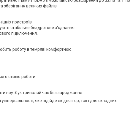
еративної пам'яті DDR5 з можливістю розширення до 32 ГБ та 1 ТБ
 зберігання великих файлів.
нішніх пристроїв.
ечують стабільне бездротове з'єднання.
ового підключення.
робить роботу в темряві комфортною.
кого стилю роботи.
ати ноутбук тривалий час без заряджання.
 універсальності, яке підійде як для ігор, так і для складних