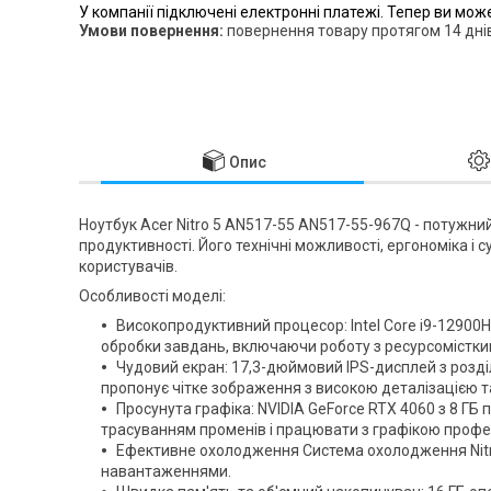
У компанії підключені електронні платежі. Тепер ви мож
повернення товару протягом 14 дні
Опис
Ноутбук Acer Nitro 5 AN517-55 AN517-55-967Q - потужний
продуктивності. Його технічні можливості, ергономіка 
користувачів.
Особливості моделі:
Високопродуктивний процесор: Intel Core i9-12900
обробки завдань, включаючи роботу з ресурсомістки
Чудовий екран: 17,3-дюймовий IPS-дисплей з розд
пропонує чітке зображення з високою деталізацією т
Просунута графіка: NVIDIA GeForce RTX 4060 з 8 ГБ 
трасуванням променів і працювати з графікою профес
Ефективне охолодження Система охолодження Nitro
навантаженнями.