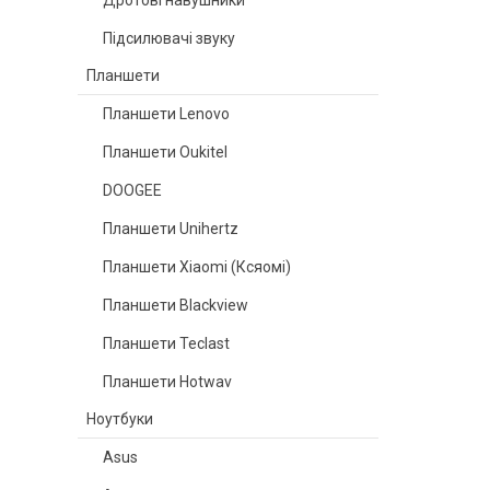
Дротові навушники
Підсилювачі звуку
Планшети
Планшети Lenovo
Планшети Oukitel
DOOGEE
Планшети Unihertz
Планшети Xiaomi (Ксяомі)
Планшети Blackview
Планшети Teclast
Планшети Hotwav
Ноутбуки
Asus