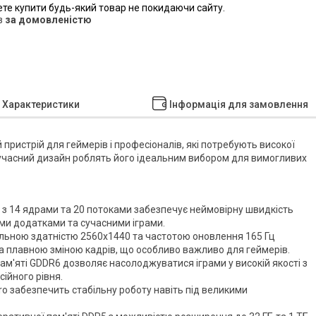
ете купити будь-який товар не покидаючи сайту.
в
за домовленістю
Характеристики
Інформація для замовлення
 пристрій для геймерів і професіоналів, які потребують високої
і сучасний дизайн роблять його ідеальним вибором для вимогливих
H з 14 ядрами та 20 потоками забезпечує неймовірну швидкість
ми додатками та сучасними іграми.
ільною здатністю 2560x1440 та частотою оновлення 165 Гц
а плавною зміною кадрів, що особливо важливо для геймерів.
пам'яті GDDR6 дозволяє насолоджуватися іграми у високій якості з
ійного рівня.
 забезпечить стабільну роботу навіть під великими