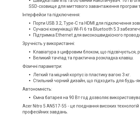
Швидка пам'ять та об'ємний накопичувач: 16 ГБ оп
SSD-сховище для миттєвого завантаження програм та
Інтерфейси та підключення:
Порти USB 3.2, Type-C та HDMI для підключення зов
Сучасні комунікації Wi-Fi 6 та Bluetooth 5.3 забезп
Підтримка Ethernet для високошвидкісного провод
Зручність у використанні:
Клавіатура з цифровим блоком, що підсвічується, 
Великий тачпад та практична розкладка клавіш.
Фізичні параметри:
Легкий та міцний корпус із пластику вагою 3 кг.
Стильний чорний дизайн, що підходить для будь-я
Автономність:
Ємна батарея на 90 Вт·год дозволяє використовув
Acer Nitro 5 AN517-55 - це поєднання високих технологій і
професійних завдань.