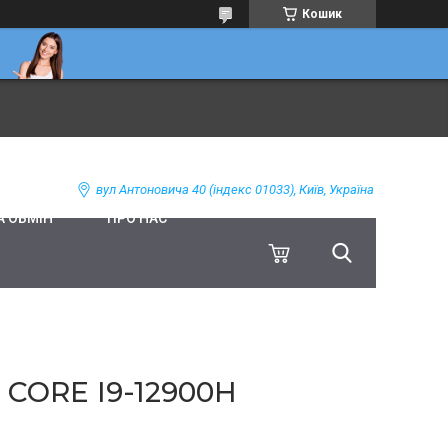
Кошик
вул Антоновича 40 (індекс 01033), Київ, Україна
А ОБМІН
ПРО НАС
 CORE I9-12900H