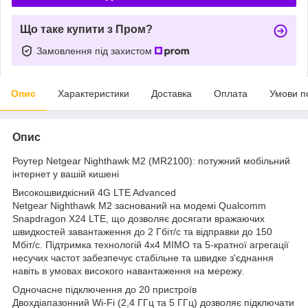
Що таке купити з Пром?
Замовлення під захистом
Опис
Характеристики
Доставка
Оплата
Умови п
Опис
Роутер Netgear Nighthawk M2 (MR2100): потужний мобільний
інтернет у вашій кишені
Високошвидкісний 4G LTE Advanced
Netgear Nighthawk M2 заснований на модемі Qualcomm
Snapdragon X24 LTE, що дозволяє досягати вражаючих
швидкостей завантаження до 2 Гбіт/с та відправки до 150
Мбіт/с. Підтримка технологій 4x4 MIMO та 5-кратної агрегації
несучих частот забезпечує стабільне та швидке з'єднання
навіть в умовах високого навантаження на мережу.
Одночасне підключення до 20 пристроїв
Двохдіапазонний Wi-Fi (2,4 ГГц та 5 ГГц) дозволяє підключати