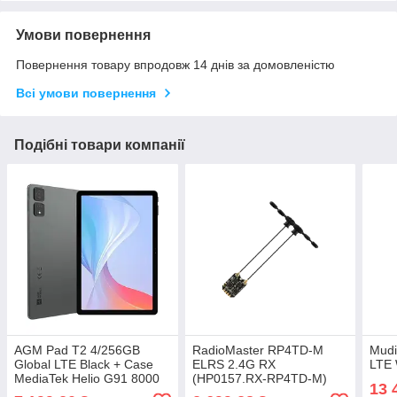
Умови повернення
Повернення товару впродовж 14 днів за домовленістю
Всі умови повернення
Подібні товари компанії
AGM Pad T2 4/256GB
RadioMaster RP4TD-M
Mudi
Global LTE Black + Case
ELRS 2.4G RX
LTE 
MediaTek Helio G91 8000
(HP0157.RX-RP4TD-M)
13 
мАг Планшет
Приймач