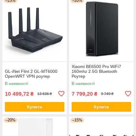
–23%
–20%
Xiaomi BE6500 Pro WiFi7
GL-iNet Flint 2 GL-MT6000
160mhz 2.5G Bluetooth
OpenWRT VPN роутер
Роутер
В наявності
В наявності
10 499,72
7 799,20
₴
₴
13 636 ₴
9 749 ₴
Купити
Купити
–20%
–15%