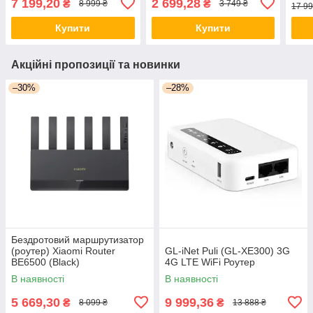
7 199,20
2 699,28
₴
₴
8 999 ₴
3 749 ₴
17 99
Купити
Купити
Акційні пропозиції та новинки
–30%
–28%
Бездротовий маршрутизатор
(роутер) Xiaomi Router
GL-iNet Puli (GL-XE300) 3G
BE6500 (Black)
4G LTE WiFi Роутер
В наявності
В наявності
5 669,30
9 999,36
₴
₴
8 099 ₴
13 888 ₴