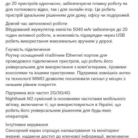
до 20 пристроїв одночасно, забезпечуючи плавну роботу як
для потокового відео, так і для онлайн-ігор. Це робить
пристрій ідеальним рішенням для дому, офісу чи подорожей.
Довгий час автономної роботи
Вбудований акумулятор ємністю 5040 мАг забезпечує до 20
годин активної роботи, а можливість підзарядки через USB
робить використання максимально зручним у дорозі.
Гнучкість підключення
Роутер оснащений гігабітним Ethernet портом для
проводового підключення пристроїв, що робить його
універсальним для використання з комп'ютерами, ігровими
консолями та іншими пристроями. Підтримка зовнішніх антен
та технології MIMO дозволяє посилювати сигнал у місцях з
низьким рівнем покриття.
Підтримка всіх частот 2G/3G/4G
Nighthawk M2 сумісний із основними частотами мобільного
зв'язку, включаючи ті, що використовуються в Україні, що
робить його універсальним рішенням для будь-яких
операторів.
Інтуїтивне керування
Сенсорний екран спрощує налаштування та моніторинг
мережі, надаючи доступ до ключової інформації, включаючи