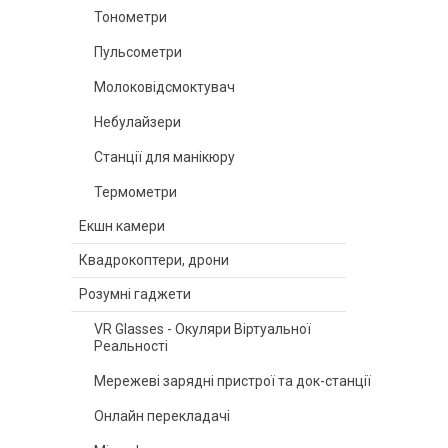
Тонометри
Пульсометри
Молоковідсмоктувач
Небулайзери
Станції для манікюру
Термометри
Екшн камери
Квадрокоптери, дрони
Розумні гаджети
VR Glasses - Окуляри Віртуальної
Реальності
Мережеві зарядні пристрої та док-станції
Онлайн перекладачі