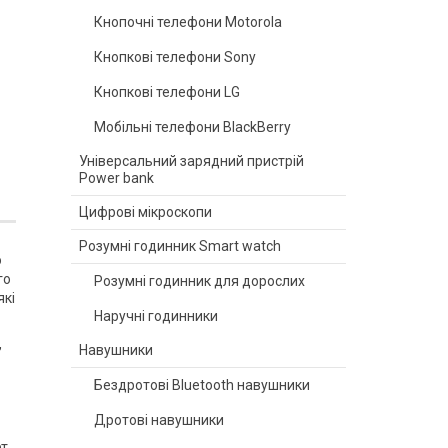
Кнопочні телефони Motorola
Кнопкові телефони Sony
Кнопкові телефони LG
Мобільні телефони BlackBerry
Універсальний зарядний пристрій
Power bank
Цифрові мікроскопи
Розумні годинник Smart watch
ю
го
Розумні годинник для дорослих
які
Наручні годинники
,
Навушники
Бездротові Bluetooth навушники
Дротові навушники
рт