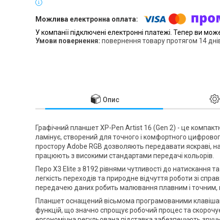
У компанії підключені електронні платежі. Тепер ви мож
повернення товару протягом 14 дні
Опис
Графічний планшет XP-Pen Artist 16 (Gen 2) - це компа
ламінує, створений для точного і комфортного цифровог
простору Adobe RGB дозволяють передавати яскраві, наси
працюють з високими стандартами передачі кольорів.
Перо X3 Elite з 8192 рівнями чутливості до натискання т
легкість переходів та природне відчуття роботи зі спр
передачею даних робить малювання плавним і точним, м
Планшет оснащений вісьмома програмованими клавішам
функцій, що значно спрощує робочий процес та скорочу
ергономічна регульована підставка забезпечують зруч