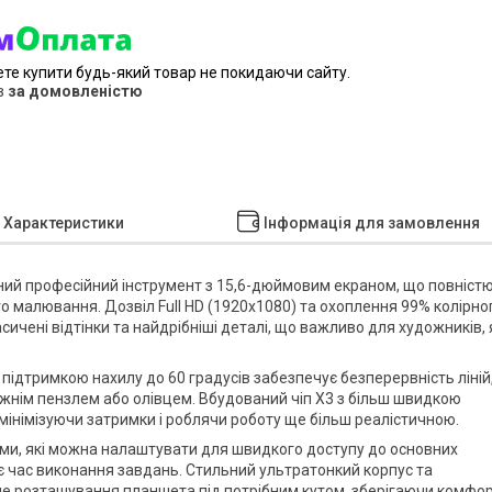
ете купити будь-який товар не покидаючи сайту.
в
за домовленістю
Характеристики
Інформація для замовлення
ктний професійний інструмент з 15,6-дюймовим екраном, що повніст
о малювання. Дозвіл Full HD (1920x1080) та охоплення 99% колірно
чені відтінки та найдрібніші деталі, що важливо для художників, 
а підтримкою нахилу до 60 градусів забезпечує безперервність ліній
авжнім пензлем або олівцем. Вбудований чіп X3 з більш швидкою
інімізуючи затримки і роблячи роботу ще більш реалістичною.
и, які можна налаштувати для швидкого доступу до основних
є час виконання завдань. Стильний ультратонкий корпус та
не розташування планшета під потрібним кутом, зберігаючи комфо