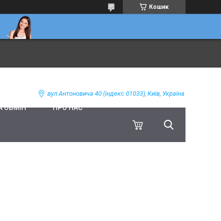
Кошик
вул Антоновича 40 (індекс 01033), Київ, Україна
А ОБМІН
ПРО НАС