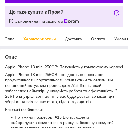
Що таке купити з Пром?
Замовлення під захистом
Опис
Характеристики
Доставка
Оплата
Умови 
Опис
Apple iPhone 13 mini 256GB: Потужність у компактному корпусі
Apple iPhone 13 mini 256GB - це ідеальне поєднання
продуктивності і портативності. Компактний та легкий, він
оснащений потужним процесором A15 Bionic, який
забезпечує неймовірну швидкість роботи та ефективність. З
256 ГБ внутрішньої пам'яті у вас буде достатньо місця для
зберігання всіх ваших фото, відео та додатків.
Ключові особливості:
Потужний процесор: A15 Bionic, один із
найпродуктивніших чіпів на ринку, забезпечує швидкий
запуск додатків, плавний геймплей та високу