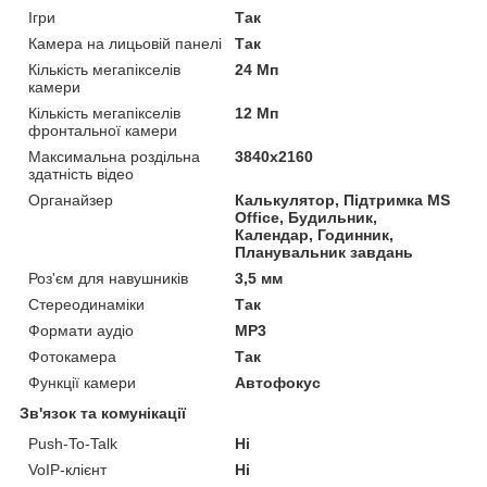
Ігри
Так
Камера на лицьовій панелі
Так
Кількість мегапікселів
24 Мп
камери
Кількість мегапікселів
12 Мп
фронтальної камери
Максимальна роздільна
3840x2160
здатність відео
Органайзер
Калькулятор, Підтримка MS
Office, Будильник,
Календар, Годинник,
Планувальник завдань
Роз'єм для навушників
3,5 мм
Стереодинаміки
Так
Формати аудіо
MP3
Фотокамера
Так
Функції камери
Автофокус
Зв'язок та комунікації
Push-To-Talk
Ні
VoIP-клієнт
Ні