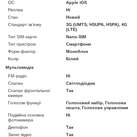
ОС
Apple iOS
Репліка
Ні
Стан
Новий
Стандарт зв'язку
3G (UMTS, HSUPA, HSPA), 4G
(LTE)
Тип SIM-карти
Nano-SIM
Тип пристрою
Смартфони
Форм-фактор
Моноблок
Колір
Білий
Мультимедіа
FM-радіо
Ні
Спалах
Світлодіодна
Спалах фронтальної
Так
камери
Голосові функції
Голосовий набір, Голосова
пошта, Голосове управління
Подвійна основна
Ні
фотокамера
Диктофон
Так
Запис відео
Так