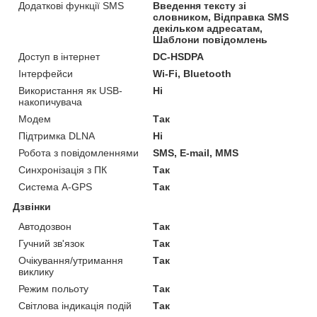
Додаткові функції SMS
Введення тексту зі
словником, Відправка SMS
декільком адресатам,
Шаблони повідомлень
Доступ в інтернет
DC-HSDPA
Інтерфейси
Wi-Fi, Bluetooth
Використання як USB-
Ні
накопичувача
Модем
Так
Підтримка DLNA
Ні
Робота з повідомленнями
SMS, E-mail, MMS
Синхронізація з ПК
Так
Система A-GPS
Так
Дзвінки
Автодозвон
Так
Гучний зв'язок
Так
Очікування/утримання
Так
виклику
Режим польоту
Так
Світлова індикація подій
Так