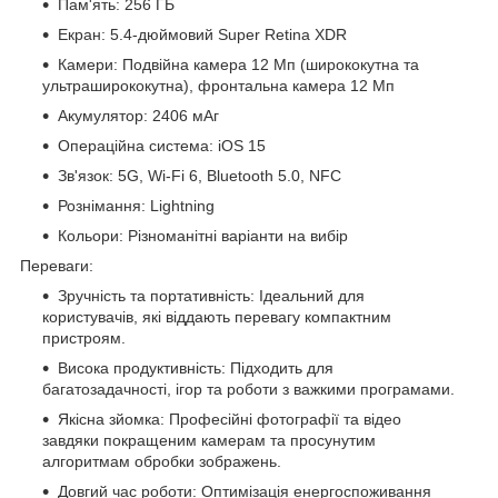
Пам'ять: 256 ГБ
Екран: 5.4-дюймовий Super Retina XDR
Камери: Подвійна камера 12 Мп (ширококутна та
ультраширококутна), фронтальна камера 12 Мп
Акумулятор: 2406 мАг
Операційна система: iOS 15
Зв'язок: 5G, Wi-Fi 6, Bluetooth 5.0, NFC
Рознімання: Lightning
Кольори: Різноманітні варіанти на вибір
Переваги:
Зручність та портативність: Ідеальний для
користувачів, які віддають перевагу компактним
пристроям.
Висока продуктивність: Підходить для
багатозадачності, ігор та роботи з важкими програмами.
Якісна зйомка: Професійні фотографії та відео
завдяки покращеним камерам та просунутим
алгоритмам обробки зображень.
Довгий час роботи: Оптимізація енергоспоживання