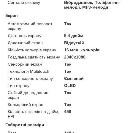
Сигнали виклику
Вібродзвінок, Поліфонічні
мелодії, MP3-мелодії
Екран
Автоматичний поворот
Так
екрану
Діагональ екрану
5.4 дюйм
Додатковий екран
Відсутній
Кількість кольорів екрану
16 млн. кольорів
Роздільна здатність екрану
2340x1080
Сенсорний екран
Так
Технологія Multitouch
Так
Тип сенсорного екрану
Ємнісний
Тип екрану
OLED
Стійкий до подряпин
Так
екран
Кольоровий екран
Так
Кількість пікселів на дюйм,
458
PPI
Габаритні розміри
Вага
140 г