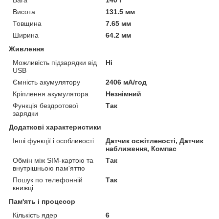
Висота
131.5 мм
Товщина
7.65 мм
Ширина
64.2 мм
Живлення
Можливість підзарядки від
Ні
USB
Ємність акумулятору
2406 мА/год
Кріплення акумулятора
Незнімний
Функція бездротової
Так
зарядки
Додаткові характеристики
Інші функції і особливості
Датчик освітленості, Датчик
наближення, Компас
Обмін між SIM-картою та
Так
внутрішньою пам'яттю
Пошук по телефонній
Так
книжці
Пам'ять і процесор
Кількість ядер
6