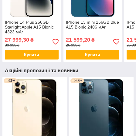
IPhone 14 Plus 256GB
IPhone 13 mini 256GB Blue
IPho
Starlight Apple A15 Bionic
A15 Bionic 2406 мАг
A15 
4323 мАг
27 999,30
21 599,20
21 
₴
₴
39 999 ₴
26 999 ₴
26 99
Купити
Купити
Акційні пропозиції та новинки
–30%
–30%