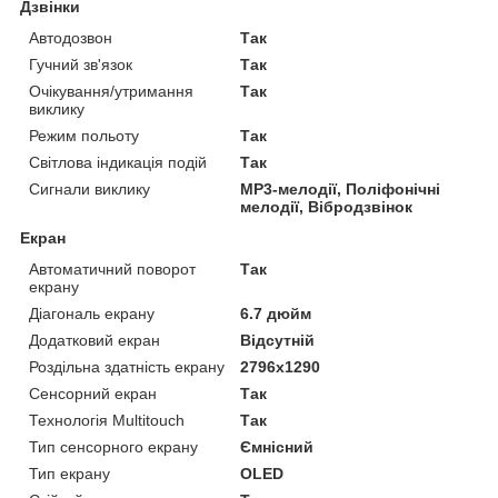
Дзвінки
Автодозвон
Так
Гучний зв'язок
Так
Очікування/утримання
Так
виклику
Режим польоту
Так
Світлова індикація подій
Так
Сигнали виклику
MP3-мелодії, Поліфонічні
мелодії, Вібродзвінок
Екран
Автоматичний поворот
Так
екрану
Діагональ екрану
6.7 дюйм
Додатковий екран
Відсутній
Роздільна здатність екрану
2796x1290
Сенсорний екран
Так
Технологія Multitouch
Так
Тип сенсорного екрану
Ємнісний
Тип екрану
OLED