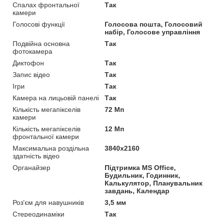
Спалах фронтальної
Так
камери
Голосові функції
Голосова пошта, Голосовий
набір, Голосове управління
Подвійна основна
Так
фотокамера
Диктофон
Так
Запис відео
Так
Ігри
Так
Камера на лицьовій панелі
Так
Кількість мегапікселів
72 Мп
камери
Кількість мегапікселів
12 Мп
фронтальної камери
Максимальна роздільна
3840x2160
здатність відео
Органайзер
Підтримка MS Office,
Будильник, Годинник,
Калькулятор, Планувальник
завдань, Календар
Роз'єм для навушників
3,5 мм
Стереодинаміки
Так