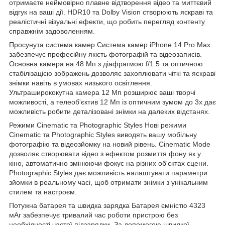
отримаєте неймовірно плавне відтворення відео та миттєвий
відгук на ваші дії. HDR10 та Dolby Vision створюють яскраві та
реалістичні візуальні ефекти, що робить перегляд контенту
справжнім задоволенням.
Просунута система камер Система камер iPhone 14 Pro Max
забезпечує професійну якість фотографій та відеозаписів.
Основна камера на 48 Мп з діафрагмою f/1.5 та оптичною
стабілізацією зображень дозволяє захоплювати чіткі та яскраві
знімки навіть в умовах низького освітлення.
Ультраширококутна камера 12 Мп розширює ваші творчі
можливості, а телеоб'єктив 12 Мп із оптичним зумом до 3x дає
можливість робити деталізовані знімки на далеких відстанях.
Режими Cinematic та Photographic Styles Нові режими
Cinematic та Photographic Styles виводять вашу мобільну
фотографію та відеозйомку на новий рівень. Cinematic Mode
дозволяє створювати відео з ефектом розмиття фону як у
кіно, автоматично змінюючи фокус на різних об'єктах сцени.
Photographic Styles дає можливість налаштувати параметри
зйомки в реальному часі, щоб отримати знімки з унікальним
стилем та настроєм.
Потужна батарея та швидка зарядка Батарея ємністю 4323
мАг забезпечує тривалий час роботи пристрою без
необхідності частої підзарядки. За допомогою швидкої