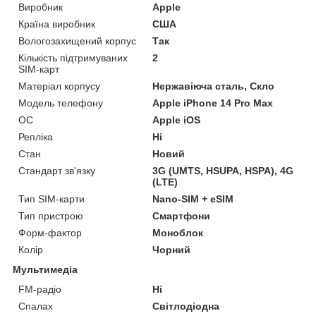
Виробник
Apple
Країна виробник
США
Вологозахищений корпус
Так
Кількість підтримуваних
2
SIM-карт
Матеріал корпусу
Нержавіюча сталь, Скло
Модель телефону
Apple iPhone 14 Pro Max
ОС
Apple iOS
Репліка
Ні
Стан
Новий
Стандарт зв'язку
3G (UMTS, HSUPA, HSPA), 4G
(LTE)
Тип SIM-карти
Nano-SIM + eSIM
Тип пристрою
Смартфони
Форм-фактор
Моноблок
Колір
Чорний
Мультимедіа
FM-радіо
Ні
Спалах
Світлодіодна