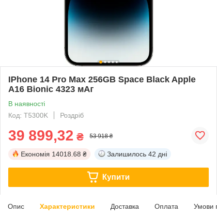
IPhone 14 Pro Max 256GB Space Black Apple
A16 Bionic 4323 мАг
В наявності
Код: T5300K
Роздріб
39 899,32
₴
53 918 ₴
Економія
14018.68 ₴
Залишилось
42 дні
Купити
Опис
Характеристики
Доставка
Оплата
Умови 