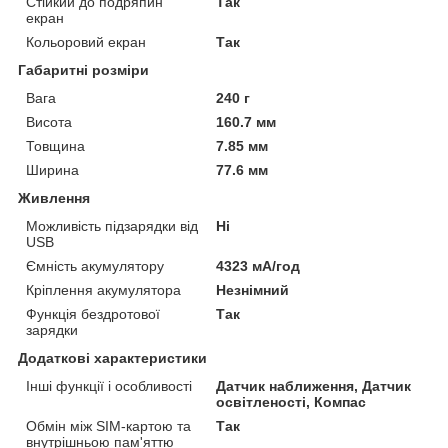
Стійкий до подряпин
Так
екран
Кольоровий екран
Так
Габаритні розміри
Вага
240 г
Висота
160.7 мм
Товщина
7.85 мм
Ширина
77.6 мм
Живлення
Можливість підзарядки від
Ні
USB
Ємність акумулятору
4323 мА/год
Кріплення акумулятора
Незнімний
Функція бездротової
Так
зарядки
Додаткові характеристики
Інші функції і особливості
Датчик наближення, Датчик
освітленості, Компас
Обмін між SIM-картою та
Так
внутрішньою пам'яттю