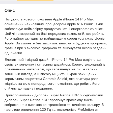
Опис
Потужність нового покоління Apple iPhone 14 Pro Max
оснащений найновішим процесором Apple A16 Bionic, який
забезпечує неймовірну продуктивність і енергоефективність.
Цей чіп створений на базі передових технологій, що робить
його найпотужнішим та найшвидшим серед усіх смартфонів
Apple. Ви зможете без затримок запускати будь-які програми,
грати в ігри з високою графікою та виконувати безліч завдань
одночасно.
Елегантний і міцний дизайн iPhone 14 Pro Max виділяється
своїм витонченим і сучасним дизайном. Корпус виконаний із
преміальних матеріалів, що забезпечує не лише гарний
зовнішній вигляд, а й високу міцність. Екран захищений
керамічним покриттям Ceramic Shield, яке в чотири рази
міцніше за скло попереднього покоління, що робить його
стійким до падінь і подряпин.
Приголомшливий дисплей Super Retina XDR 6.7-дюймовий
дисплей Super Retina XDR пропонує вражаючу якість
зображення з високою контрастністю та точністю кольору. З
частотою оновлення 120 Гц та технологією ProMotion ви