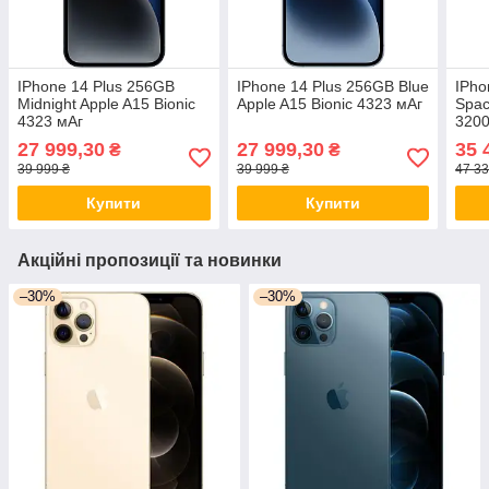
IPhone 14 Plus 256GB
IPhone 14 Plus 256GB Blue
IPho
Midnight Apple A15 Bionic
Apple A15 Bionic 4323 мАг
Spac
4323 мАг
3200
27 999,30
27 999,30
35 
₴
₴
39 999 ₴
39 999 ₴
47 33
Купити
Купити
Акційні пропозиції та новинки
–30%
–30%