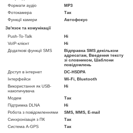
Формати аудіо
MP3
Фотокамера
Так
Функції камери
Автофокус
Зв'язок та комунікації
Push-To-Talk
Ні
VoIP-клієнт
Ні
Додаткові функції SMS
Відправка SMS декільком
адресатам, Введення тексту
зі словником, Шаблони
повідомлень
Доступ в інтернет
DC-HSDPA
Інтерфейси
Wi-Fi, Bluetooth
Використання як USB-
Ні
накопичувача
Модем
Так
Підтримка DLNA
Ні
Робота з повідомленнями
SMS, MMS, E-mail
Синхронізація з ПК
Так
Система A-GPS
Так