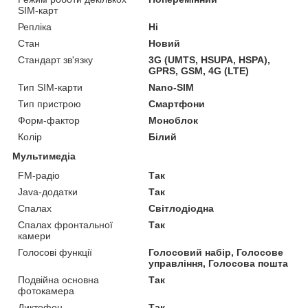
SIM-карт
Репліка
Ні
Стан
Новий
Стандарт зв'язку
3G (UMTS, HSUPA, HSPA),
GPRS, GSM, 4G (LTE)
Тип SIM-карти
Nano-SIM
Тип пристрою
Смартфони
Форм-фактор
Моноблок
Колір
Білий
Мультимедіа
FM-радіо
Так
Java-додатки
Так
Спалах
Світлодіодна
Спалах фронтальної
Так
камери
Голосові функції
Голосовий набір, Голосове
управління, Голосова пошта
Подвійна основна
Так
фотокамера
Диктофон
Так