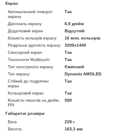
Екран
Автоматичний поворот
Так
екрану
Діагональ екрану
6.8 дюйм
Додатковий екран
Відсутній
Кількість кольорів екрану
16 млн. кольорів
Роздільна здатність екрану
3200x1440
Сенсорний екран
Так
Технологія Multitouch
Так
Тип сенсорного екрану
Ємнісний
Тип екрану
Dynamic AMOLED
Стійкий до подряпин
Так
екран
Кольоровий екран
Так
Кількість пікселів на дюйм,
500
PPI
Габаритні розміри
Вага
228 г
Висота
163.3 мм