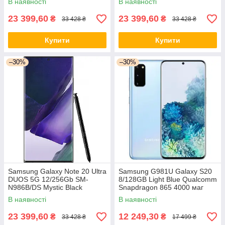
В наявності
В наявності
мАг
мАг
23 399,60
23 399,60
₴
₴
33 428 ₴
33 428 ₴
Купити
Купити
–30%
–30%
Samsung Galaxy Note 20 Ultra
Samsung G981U Galaxy S20
DUOS 5G 12/256Gb SM-
8/128GB Light Blue Qualcomm
N986B/DS Mystic Black
Snapdragon 865 4000 маг
Samsung Exynos 990 + 4300
В наявності
В наявності
мАг
23 399,60
12 249,30
₴
₴
33 428 ₴
17 499 ₴