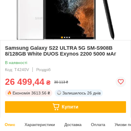
Samsung Galaxy S22 ULTRA 5G SM-S908B
8/128GB White DUOS Exynos 2200 5000 мАг
В наявності
Код: T4240V
Роздріб
26 499,44
₴
30 113 ₴
Економія
3613.56 ₴
Залишилось
26 днів
Купити
Опис
Характеристики
Доставка
Оплата
Умови п