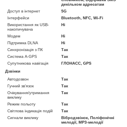
декільком адресатам
Доступ в інтернет
5G
Інтерфейси
Bluetooth, NFC, Wi-Fi
Використання як USB-
Ні
накопичувача
Модем
Ні
Підтримка DLNA
Ні
Синхронізація з ПК
Так
Система A-GPS
Так
Супутникова навігація
ГЛОНАСС, GPS
Дзвінки
Автодозвон
Так
Гучний зв'язок
Так
Очікування/утримання
Так
виклику
Режим польоту
Так
Світлова індикація подій
Так
Сигнали виклику
Вібродзвінок, Поліфонічні
мелодії, MP3-мелодії