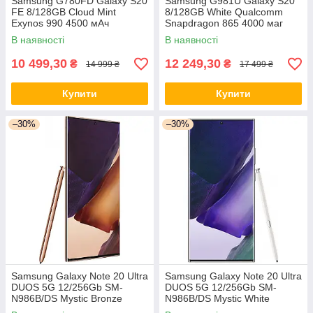
Samsung G780FD Galaxy S20
Samsung G981U Galaxy S20
FE 8/128GB Cloud Mint
8/128GB White Qualcomm
Exynos 990 4500 мАч
Snapdragon 865 4000 маг
В наявності
В наявності
10 499,30
12 249,30
₴
₴
14 999 ₴
17 499 ₴
Купити
Купити
–30%
–30%
Samsung Galaxy Note 20 Ultra
Samsung Galaxy Note 20 Ultra
DUOS 5G 12/256Gb SM-
DUOS 5G 12/256Gb SM-
N986B/DS Mystic Bronze
N986B/DS Mystic White
Samsung Exynos 990 + 4300
Samsung Exynos 990 + 4300