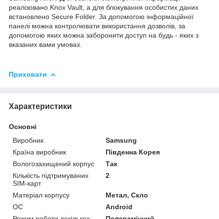
реалізовано Knox Vault, а для блокування особистих даних
встановлено Secure Folder. За допомогою інформаційної
панелі можна контролювати використання дозволів, за
допомогою яких можна заборонити доступ на будь - яких з
вказаних вами умовах.
Приховати
Характеристики
Основні
Виробник
Samsung
Країна виробник
Південна Корея
Вологозахищений корпус
Так
Кількість підтримуваних
2
SIM-карт
Матеріал корпусу
Метал, Скло
ОС
Android
Режим роботи декількох
Поперемінний