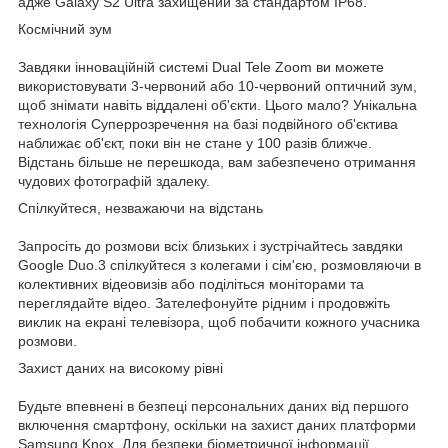
адже Galaxy S2 Ultra захищений за стандартом IP68.
Космічний зум
Завдяки інноваційній системі Dual Tele Zoom ви можете
використовувати 3-червоний або 10-червоний оптичний зум,
щоб знімати навіть віддалені об'єкти. Цього мало? Унікальна
технологія Суперрозречення на базі подвійного об'єктива
наближає об'єкт, поки він не стане у 100 разів ближче.
Відстань більше не перешкода, вам забезпечено отримання
чудових фотографій здалеку.
Спілкуйтеся, незважаючи на відстань
Запросіть до розмови всіх близьких і зустрічайтесь завдяки
Google Duo.3 спілкуйтеся з колегами і сім'єю, розмовляючи в
колективних відеовизів або поділіться моніторами та
переглядайте відео. Зателефонуйте рідним і продовжіть
виклик на екрані телевізора, щоб побачити кожного учасника
розмови.
Захист даних на високому рівні
Будьте впевнені в безпеці персональних даних від першого
включення смартфону, оскільки на захист даних платформи
Samsung Knox. Для безпеки біометричної інформації