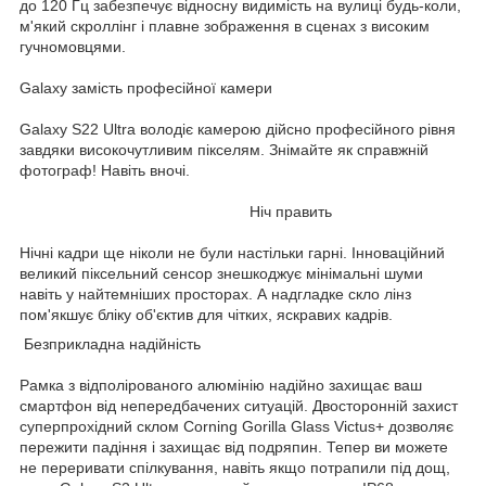
до 120 Гц забезпечує відносну видимість на вулиці будь-коли,
м'який скроллінг і плавне зображення в сценах з високим
гучномовцями.
Galaxy замість професійної камери
Galaxy S22 Ultra володіє камерою дійсно професійного рівня
завдяки високочутливим пікселям. Знімайте як справжній
фотограф! Навіть вночі.
Ніч править
Нічні кадри ще ніколи не були настільки гарні. Інноваційний
великий піксельний сенсор знешкоджує мінімальні шуми
навіть у найтемніших просторах. А надгладке скло лінз
пом'якшує бліку об'єктив для чітких, яскравих кадрів.
Безприкладна надійність
Рамка з відполірованого алюмінію надійно захищає ваш
смартфон від непередбачених ситуацій. Двосторонній захист
суперпрохідний склом Corning Gorilla Glass Victus+ дозволяє
пережити падіння і захищає від подряпин. Тепер ви можете
не переривати спілкування, навіть якщо потрапили під дощ,