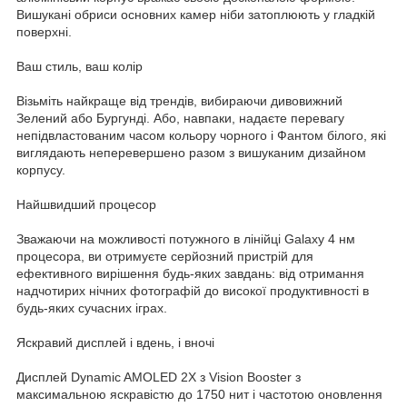
Вишукані обриси основних камер ніби затоплюють у гладкій
поверхні.
Ваш стиль, ваш колір
Візьміть найкраще від трендів, вибираючи дивовижний
Зелений або Бургунді. Або, навпаки, надаєте перевагу
непідвластованим часом кольору чорного і Фантом білого, які
виглядають неперевершено разом з вишуканим дизайном
корпусу.
Найшвидший процесор
Зважаючи на можливості потужного в лінійці Galaxy 4 нм
процесора, ви отримуєте серйозний пристрій для
ефективного вирішення будь-яких завдань: від отримання
надчотирих нічних фотографій до високої продуктивності в
будь-яких сучасних іграх.
Яскравий дисплей і вдень, і вночі
Дисплей Dynamic AMOLED 2X з Vision Booster з
максимальною яскравістю до 1750 нит і частотою оновлення