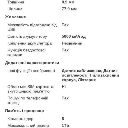
Товщина
8.9 мм
Ширина
77.9 мм
Живлення
Можливість підзарядки від
Так
USB
Ємність акумулятору
5000 мА/год
Кріплення акумулятора
Незнімний
Функція бездротової
Так
зарядки
Додаткові характеристики
Інші функції і особливості
Датчик наближення, Датчик
освітленості, Пилозахисний
корпус, Ліхтарик
Обмін між SIM-картою та
Ні
внутрішньою пам'яттю
Пошук по телефонній
Так
книжці
Пам'ять і процесор
Кількість ядер
8
Максимальний розмір
1Tb