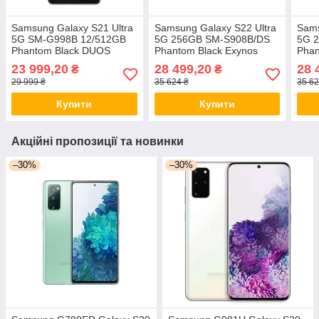
Samsung Galaxy S21 Ultra
Samsung Galaxy S22 Ultra
Sams
5G SM-G998B 12/512GB
5G 256GB SM-S908B/DS
5G 
Phantom Black DUOS
Phantom Black Exynos
Phan
Exynos 2100 5000 мАг
2200 5000 мАг
2200
23 999,20
28 499,20
28 
₴
₴
29 999 ₴
35 624 ₴
35 62
Купити
Купити
Акційні пропозиції та новинки
–30%
–30%