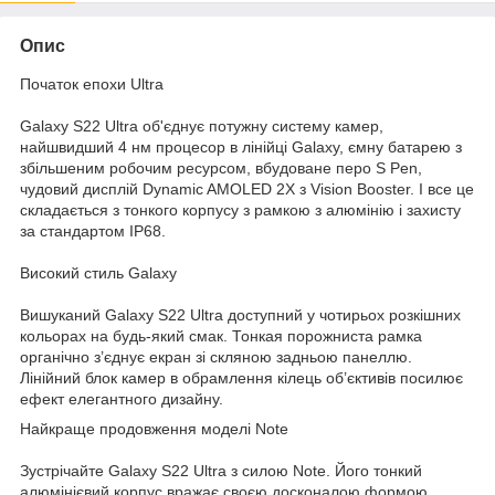
Опис
Початок епохи Ultra
Galaxy S22 Ultra об'єднує потужну систему камер,
найшвидший 4 нм процесор в лінійці Galaxy, ємну батарею з
збільшеним робочим ресурсом, вбудоване перо S Pen,
чудовий дисплій Dynamic AMOLED 2X з Vision Booster. І все це
складається з тонкого корпусу з рамкою з алюмінію і захисту
за стандартом IP68.
Високий стиль Galaxy
Вишуканий Galaxy S22 Ultra доступний у чотирьох розкішних
кольорах на будь-який смак. Тонкая порожниста рамка
органічно з’єднує екран зі скляною задньою панеллю.
Лінійний блок камер в обрамлення кілець об’єктивів посилює
ефект елегантного дизайну.
Найкраще продовження моделі Note
Зустрічайте Galaxy S22 Ultra з силою Note. Його тонкий
алюмінієвий корпус вражає своєю досконалою формою.