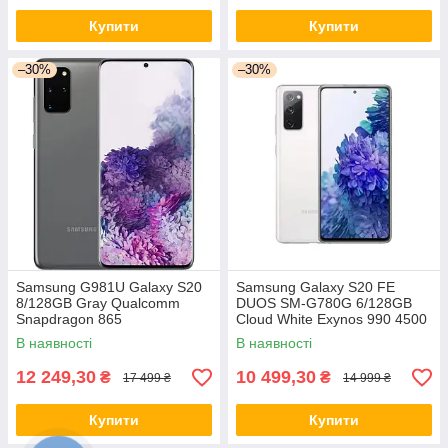
Купити
Купити
–30%
–30%
Samsung G981U Galaxy S20
Samsung Galaxy S20 FE
8/128GB Gray Qualcomm
DUOS SM-G780G 6/128GB
Snapdragon 865
Cloud White Exynos 990 4500
мАг
В наявності
В наявності
12 249,30
10 499,30
₴
₴
17 499 ₴
14 999 ₴
Купити
Купити