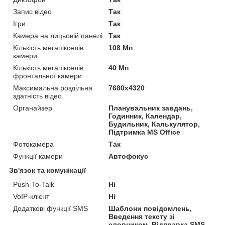
Запис відео
Так
Ігри
Так
Камера на лицьовій панелі
Так
Кількість мегапікселів
108 Мп
камери
Кількість мегапікселів
40 Мп
фронтальної камери
Максимальна роздільна
7680x4320
здатність відео
Органайзер
Планувальник завдань,
Годинник, Календар,
Будильник, Калькулятор,
Підтримка MS Office
Фотокамера
Так
Функції камери
Автофокус
Зв'язок та комунікації
Push-To-Talk
Ні
VoIP-клієнт
Ні
Додаткові функції SMS
Шаблони повідомлень,
Введення тексту зі
словником, Відправка SMS