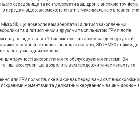
ишнього середовища та контролювати ваш дрон з високою точністю.
ці в передачі відео, ви зможете літати з максимальною впевненістю
 Micro SD, що дозволяє вам зберігати і ділитися захопленими
оролики та ділитися ними з друзями та спільнотою FPV пілотів.
игналу на відстань до 10 кілометрів, що дозволяє досліджувати
Завдяки передовій технології передачі сигналу, SIYI HM30 стійкий до
ок навіть у складних умовах.
ри для зручності використання та обслуговування системи. Ви
и та інші аксесуари, що дозволить вам продовжити час польоту та
ення для FPV польотів, яке відкриває перед вами світ високоякісно
ь яскравими моментами та делікатним керуванням вашим дроном з