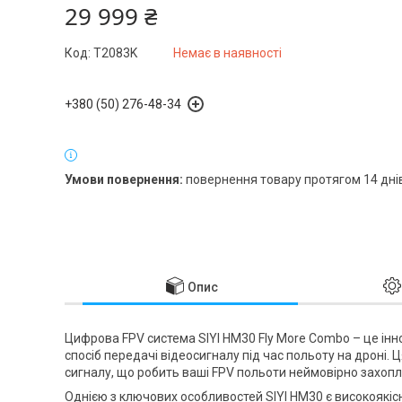
29 999 ₴
Код:
T2083K
Немає в наявності
+380 (50) 276-48-34
повернення товару протягом 14 дні
Опис
Цифрова FPV система SIYI HM30 Fly More Combo – це інн
спосіб передачі відеосигналу під час польоту на дроні. 
сигналу, що робить ваші FPV польоти неймовірно захо
Однією з ключових особливостей SIYI HM30 є високоякіс