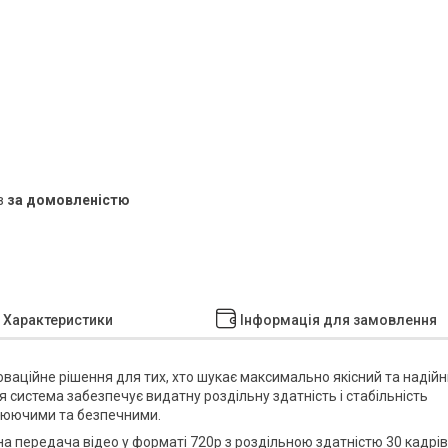
в
за домовленістю
Характеристики
Інформація для замовлення
оваційне рішення для тих, хто шукає максимально якісний та надій
Ця система забезпечує видатну роздільну здатність і стабільність
плюючими та безпечними.
на передача відео у форматі 720p з роздільною здатністю 30 кадрів