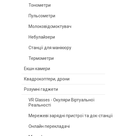
Тонометри
Пульсометри
Молоковідсмоктувач
Небулайзери
Станції для манікюру
Термометри
Екшн камери
Квадрокоптери, дрони
Розумні гаджети
VR Glasses - Окуляри Віртуальної
Реальності
Мережеві зарядні пристрої та док-станції
Онлайн перекладачі