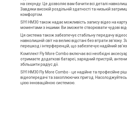
на секунду. Це дозволяє вам бачити всі деталі навкол
Завдяки високій роздільній здатності та низькій затрим
комфортом.
SIYI HM30 також надає можливість запису відео на карту
моментами з іншими. Ви зможете створювати чудові віде
Ця система також забезпечує стабільну передачу відеос
навколишній світ на великі відстані без втрати зв'язку. 
перешкод і інтерференцій, що забезпечує надійний зв'яз
Комплект Fly More Combo включає всі необхідні аксесуа
отримаєте додаткові батареї, зарядний пристрій, антен
збільшити радіус дії.
SIYI HM30 Fly More Combo - це надійне та професійне ріш
відеопередачі та захоплюючих пригод. Насолоджуйтес
цією інноваційною системою.