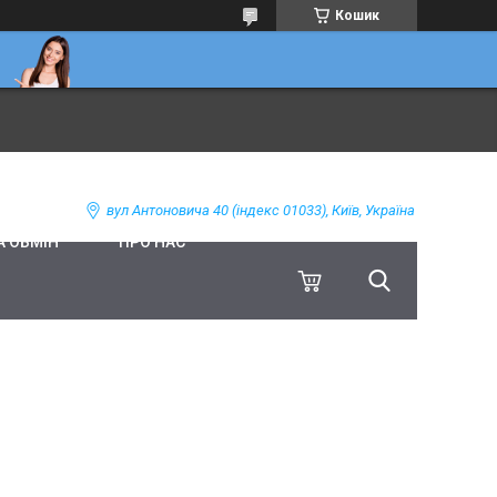
Кошик
вул Антоновича 40 (індекс 01033), Київ, Україна
А ОБМІН
ПРО НАС