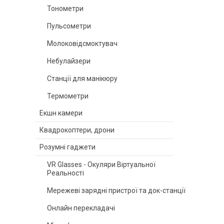
Тонометри
Пульсометри
Молоковідсмоктувач
Небулайзери
Станції для манікюру
Термометри
Екшн камери
Квадрокоптери, дрони
Розумні гаджети
VR Glasses - Окуляри Віртуальної
Реальності
Мережеві зарядні пристрої та док-станції
Онлайн перекладачі