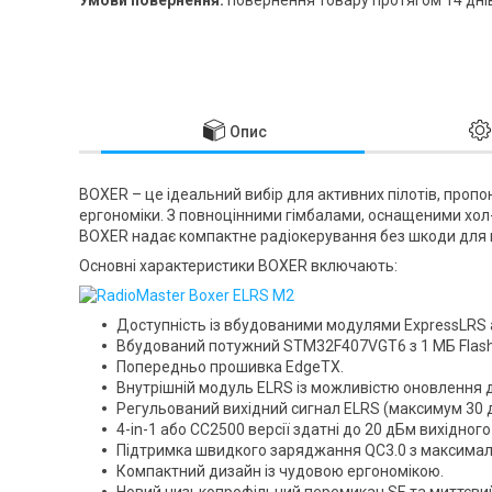
Опис
BOXER – це ідеальний вибір для активних пілотів, проп
ергономіки. З повноцінними гімбалами, оснащеними хол
BOXER надає компактне радіокерування без шкоди для 
Основні характеристики BOXER включають:
Доступність із вбудованими модулями ExpressLRS 
Вбудований потужний STM32F407VGT6 з 1 МБ Flash-
Попередньо прошивка EdgeTX.
Внутрішній модуль ELRS із можливістю оновлення д
Регульований вихідний сигнал ELRS (максимум 30 д
4-in-1 або CC2500 версії здатні до 20 дБм вихідного
Підтримка швидкого заряджання QC3.0 з максимал
Компактний дизайн із чудовою ергономікою.
Новий низькопрофільний перемикач SE та миттєвий