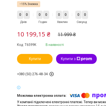
–15%
0
0
0
0
0
0
0
0
Днів
Годин
Хвилин
Секунд
10 199,15 ₴
11 999 ₴
Код:
T6599K
В наявності
Купити
Купити з
+380 (50) 276-48-34
У компанії підключені електронні платежі. Тепер ви мож
повернення товару протягом 14 дні