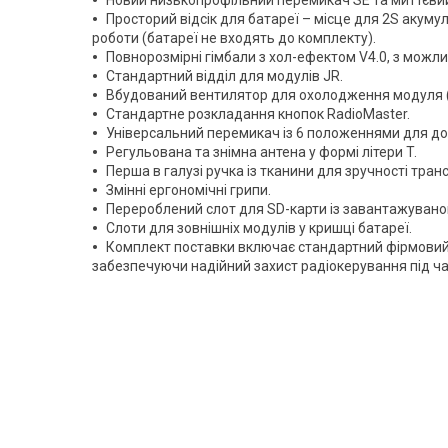
Просторий відсік для батареї – місце для 2S акум
роботи (батареї не входять до комплекту).
Повнорозмірні гімбали з хол-ефектом V4.0, з можл
Стандартний відділ для модулів JR.
Вбудований вентилятор для охолодження модуля (
Стандартне розкладання кнопок RadioMaster.
Універсальний перемикач із 6 положеннями для до
Регульована та знімна антена у формі літери T.
Перша в галузі ручка із тканини для зручності тран
Змінні ергономічні грипи.
Перероблений слот для SD-карти із завантажувано
Слоти для зовнішніх модулів у кришці батареї.
Комплект поставки включає стандартний фірмовий к
забезпечуючи надійний захист радіокерування під ч