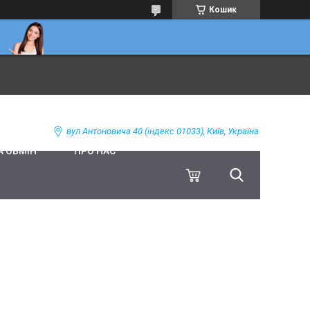
Кошик
вул Антоновича 40 (індекс 01033), Київ, Україна
А ОБМІН
ПРО НАС