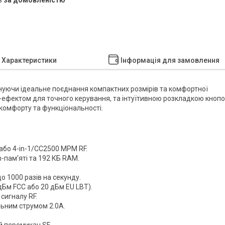
Характеристики
Інформація для замовлення
онуючи ідеальне поєднання компактних розмірів та комфортної
-ефектом для точного керування, та інтуїтивною розкладкою кнопо
комфорту та функціональності.
або 4-in-1/CC2500 MPM RF.
пам'яті та 192 КБ RAM.
о 1000 разів на секунду.
Бм FCC або 20 дБм EU LBT).
 сигналу RF.
ьним струмом 2.0А.
 перемикач SF.