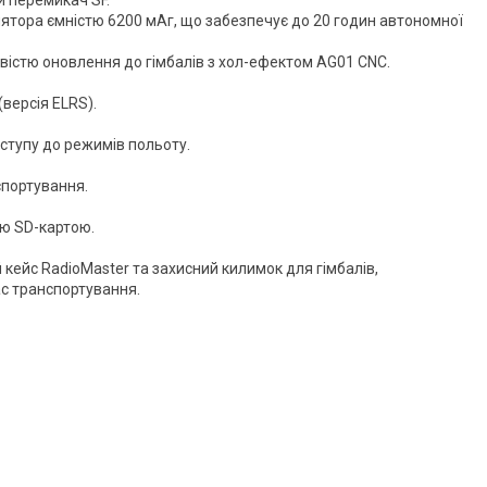
улятора ємністю 6200 мАг, що забезпечує до 20 годин автономної
ивістю оновлення до гімбалів з хол-ефектом AG01 CNC.
версія ELRS).
ступу до режимів польоту.
спортування.
ю SD-картою.
ейс RadioMaster та захисний килимок для гімбалів,
ас транспортування.