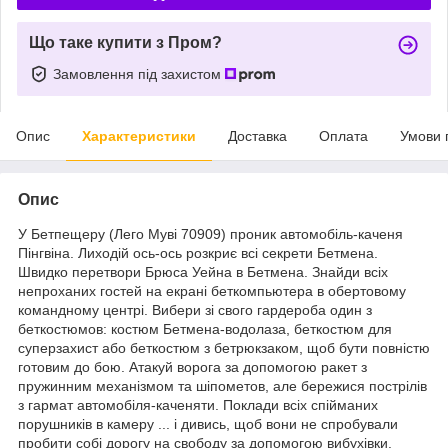
Що таке купити з Пром?
Замовлення під захистом
Опис
Характеристики
Доставка
Оплата
Умови 
Опис
У Бетпещеру (Лего Муві 70909) проник автомобіль-каченя
Пінгвіна. Лиходій ось-ось розкриє всі секрети Бетмена.
Швидко перетвори Брюса Уейна в Бетмена. Знайди всіх
непроханих гостей на екрані беткомпьютера в обертовому
командному центрі. Вибери зі свого гардероба один з
беткостюмов: костюм Бетмена-водолаза, беткостюм для
суперзахист або беткостюм з бетрюкзаком, щоб бути повністю
готовим до бою. Атакуй ворога за допомогою ракет з
пружинним механізмом та шіпометов, але бережися пострілів
з гармат автомобіля-каченяти. Поклади всіх спійманих
порушників в камеру ... і дивись, щоб вони не спробували
пробити собі дорогу на свободу за допомогою вибухівки.