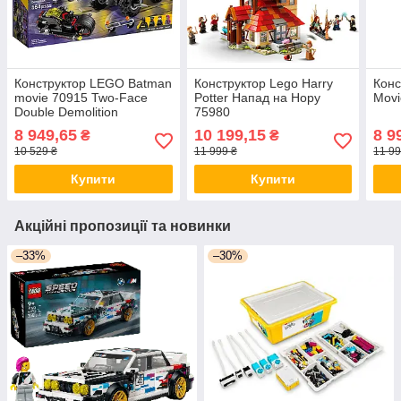
Конструктор LEGO Batman
Конструктор Lego Harry
Конс
movie 70915 Two-Face
Potter Напад на Нору
Movi
Double Demolition
75980
Руйнівний напад
8 949,65
10 199,15
8 9
₴
₴
Дволикого
10 529 ₴
11 999 ₴
11 99
Купити
Купити
Акційні пропозиції та новинки
–33%
–30%