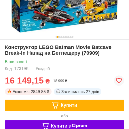
Конструктор LEGO Batman Movie Batcave
Break-In Напад на Бетпещеру (70909)
В наявності
Код: T7319K
Роздріб
16 149,15
₴
18 999 ₴
Економія
2849.85 ₴
Залишилось
27 днів
Купити
або
Купити з