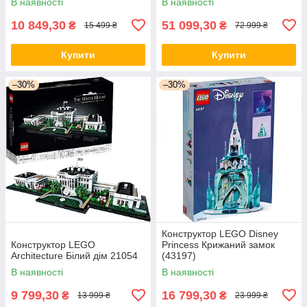
В наявності
В наявності
10 849,30
51 099,30
₴
₴
15 499 ₴
72 999 ₴
Купити
Купити
–30%
–30%
Конструктор LEGO Disney
Конструктор LEGO
Princess Крижаний замок
Architecture Білий дім 21054
(43197)
В наявності
В наявності
9 799,30
16 799,30
₴
₴
13 999 ₴
23 999 ₴