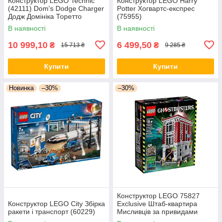
Конструктор LEGO Technic
Конструктор LEGO Harry
(42111) Dom's Dodge Charger
Potter Хогвартс-експрес
Додж Домініка Торетто
(75955)
В наявності
В наявності
10 999,10
6 499,50
₴
₴
15 713 ₴
9 285 ₴
Купити
Купити
Новинка
–30%
–30%
Конструктор LEGO 75827
Конструктор LEGO City Збірка
Exclusive Штаб-квартира
ракети і транспорт (60229)
Мисливців за привидами